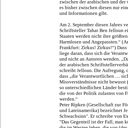
zwischen der arabischen und der 
es bisher zwischen diesen nur ein
und Informationen gibt.
Am 2. September diesen Jahres ve
Schriftsteller Tahar Ben Jelloun 
Staaten werden nicht ihre größten
Harmlosen und Angepassten.“ (Arti
Frankfurt: Zirkus! Zirkus!“) Dass 
liege daran, dass sich die Verant
und nicht an Autoren wenden. „D
der arabischen Schriftstellerverb
schreibt Jelloun. Die Aufregung, d
dass „die Verantwortlichen … sic
Missverständnisse nicht bewusst (
so unterschiedlichen Länder best
die von der Politik zulasten von F
werden.“
Peter Ripken (Gesellschaft zur Fö
und Lateinamerika) bezeichnet J
Schwachsinn". Er schreibe von Exi
"Das Gegenteil ist der Fall, man k
die im Westen leben, die von (de