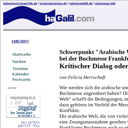
hebraeisch.israel-life.de
/
israel-tourismus.de
/
nahost-politik.de
/
zionismus.info
[
ARCHIV
]
Schwerpunkt "Arabische 
bei der Buchmesse Frankf
Kritischer Dialog ode
von Felicia Herrschaft
Wie werden sich die arabische un
Buchmesse angenähert haben? Die 
Welt“ schafft die Bedingungen, m
dazu gehören im Vorfeld der Mes
Konflikte.
Die arabische Welt, die von viele
eine Zwangsmassnahme gesehen wi
Frankfurter Buchmesse auch zu ei