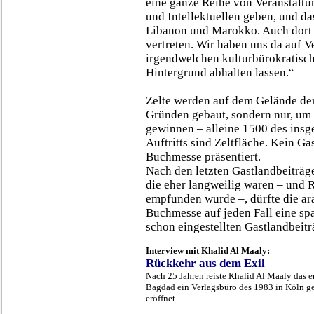
eine ganze Reihe von Veranstaltu
und Intellektuellen geben, und das
Libanon und Marokko. Auch dort 
vertreten. Wir haben uns da auf Ve
irgendwelchen kulturbürokratisc
Hintergrund abhalten lassen.“
Zelte werden auf dem Gelände der
Gründen gebaut, sondern nur, um 
gewinnen – alleine 1500 des ins
Auftritts sind Zeltfläche. Kein Gas
Buchmesse präsentiert.
Nach den letzten Gastlandbeiträg
die eher langweilig waren – und R
empfunden wurde –, dürfte die ar
Buchmesse auf jeden Fall eine sp
schon eingestellten Gastlandbeitr
Interview mit Khalid Al Maaly:
Rückkehr aus dem Exil
Nach 25 Jahren reiste Khalid Al Maaly das e
Bagdad ein Verlagsbüro des 1983 in Köln g
eröffnet...