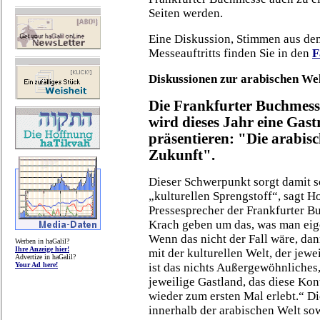
Seiten werden.
Eine Diskussion, Stimmen aus dem
Messeauftritts finden Sie in den
F
Diskussionen zur arabischen We
Die Frankfurter Buchmesse
wird dieses Jahr eine Gast
präsentieren: "Die arabisch
Zukunft".
Dieser Schwerpunkt sorgt damit s
„kulturellen Sprengstoff“, sagt H
Pressesprecher der Frankfurter 
Krach geben um das, was man eige
Wenn das nicht der Fall wäre, dan
Werben in haGalil?
Ihre Anzeige hier!
mit der kulturellen Welt, der jewe
Advertize in haGalil?
Your Ad here!
ist das nichts Außergewöhnliches,
jeweilige Gastland, das diese Ko
wieder zum ersten Mal erlebt.“ D
innerhalb der arabischen Welt sow