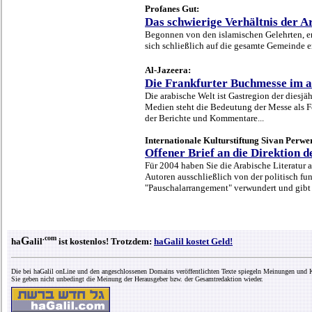
Profanes Gut:
Das schwierige Verhältnis der 
Begonnen von den islamischen Gelehrten, e
sich schließlich auf die gesamte Gemeinde er
Al-Jazeera:
Die Frankfurter Buchmesse im a
Die arabische Welt ist Gastregion der diesj
Medien steht die Bedeutung der Messe als 
der Berichte und Kommentare...
Internationale Kulturstiftung Sivan Perwe
Offener Brief an die Direktion 
Für 2004 haben Sie die Arabische Literatur
Autoren ausschließlich von der politisch fu
"Pauschalarrangement" verwundert und gibt i
.com
G
ha
alil
ist kostenlos! Trotzdem:
haGalil kostet Geld!
Die bei haGalil onLine und den angeschlossenen Domains veröffentlichten Texte spiegeln Meinungen und K
Sie geben nicht unbedingt die Meinung der Herausgeber bzw. der Gesamtredaktion wieder.