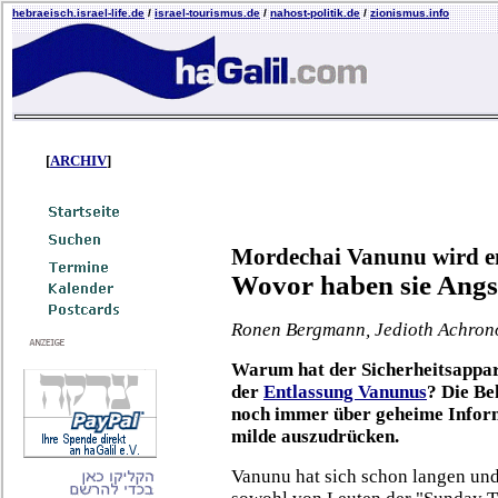
hebraeisch.israel-life.de
/
israel-tourismus.de
/
nahost-politik.de
/
zionismus.info
[
ARCHIV
]
Mordechai Vanunu wird en
Wovor haben sie Angs
Ronen Bergmann, Jedioth Achrono
Warum hat der Sicherheitsappara
der
Entlassung Vanunus
? Die B
noch immer über geheime Informa
milde auszudrücken.
Vanunu hat sich schon langen un