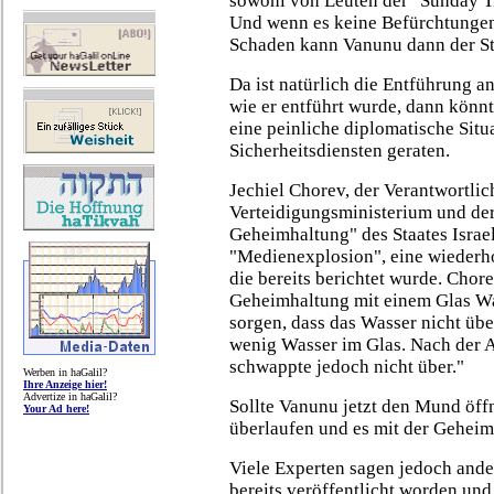
sowohl von Leuten der "Sunday Ti
Und wenn es keine Befürchtungen
Schaden kann Vanunu dann der St
Da ist natürlich die Entführung a
wie er entführt wurde, dann könnt
eine peinliche diplomatische Situa
Sicherheitsdiensten geraten.
Jechiel Chorev, der Verantwortlic
Verteidigungsministerium und der
Geheimhaltung" des Staates Israel
"Medienexplosion", eine wiederho
die bereits berichtet wurde. Chore
Geheimhaltung mit einem Glas Was
sorgen, dass das Wasser nicht übe
wenig Wasser im Glas. Nach der Af
schwappte jedoch nicht über."
Werben in haGalil?
Ihre Anzeige hier!
Advertize in haGalil?
Sollte Vanunu jetzt den Mund öff
Your Ad here!
überlaufen und es mit der Geheim
Viele Experten sagen jedoch ander
bereits veröffentlicht worden und