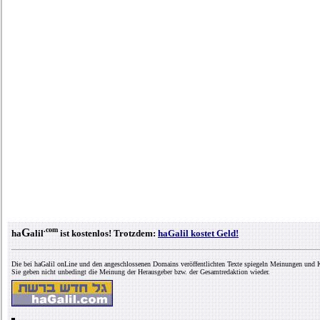
.com
G
ha
alil
ist kostenlos! Trotzdem:
haGalil kostet Geld!
Die bei haGalil onLine und den angeschlossenen Domains veröffentlichten Texte spiegeln Meinungen und K
Sie geben nicht unbedingt die Meinung der Herausgeber bzw. der Gesamtredaktion wieder.