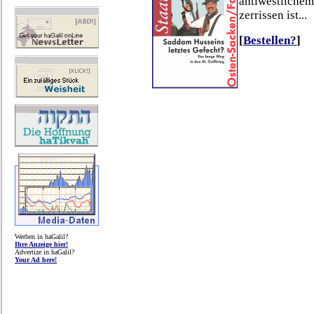
antiwestlichem
zerrissen ist...
[
Bestellen?
]
Werben in haGalil?
Ihre Anzeige hier!
Advertize in haGalil?
Your Ad here!