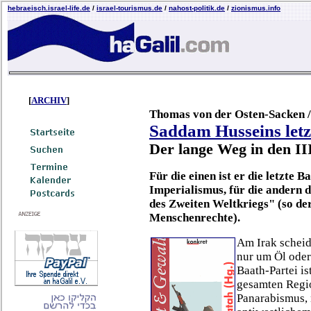
hebraeisch.israel-life.de
/
israel-tourismus.de
/
nahost-politik.de
/
zionismus.info
[
ARCHIV
]
Thomas von der Osten-Sacken /
Saddam Husseins letz
Der lange Weg in den III
Für die einen ist er die letzte
Imperialismus, für die andern 
des Zweiten Weltkriegs" (so de
Menschenrechte).
Am Irak scheide
nur um Öl oder
Baath-Partei i
gesamten Regio
Panarabismus, 