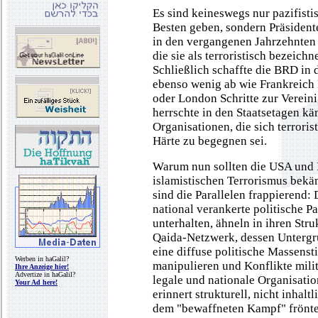
Es sind keineswegs nur pazifisti
Besten geben, sondern Präsident
in den vergangenen Jahrzehnten
die sie als terroristisch bezeich
Schließlich schaffte die BRD in 
ebenso wenig ab wie Frankreich 
oder London Schritte zur Verein
herrschte in den Staatsetagen kä
Organisationen, die sich terrori
Härte zu begegnen sei.
Warum nun sollten die USA und I
islamistischen Terrorismus bekä
sind die Parallelen frappierend:
national verankerte politische Pa
unterhalten, ähneln in ihren Str
Qaida-Netzwerk, dessen Untergr
eine diffuse politische Massens
Werben in haGalil?
manipulieren und Konflikte milit
Ihre Anzeige hier!
Advertize in haGalil?
legale und nationale Organisati
Your Ad here!
erinnert strukturell, nicht inhal
dem "bewaffneten Kampf" frönte