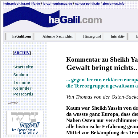
hebraeisch.israel-life.de
/
israel-tourismus.de
/
nahost-politik.de
/
zionismus.info
haGalil.com
Aktuelle Nachrichten
Hintergrund
Interaktiv
E
[
ARCHIV
]
Kommentar zu Sheikh Yas
Gewalt bringt nichts..
...
gegen Terror, erklären europä
die Terrorgruppen gewaltsam a
Von Thomas von der Osten-Sack
Kaum war Sheikh Yassin von de
da wusste ganz Europa, dass d
Nahen Osten nur verschlimmere
alle historische Erfahrung geäu
Mittel zur Bekämpfung des Ter