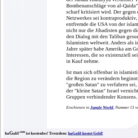
Bombenanschläge von al-Qaida" 
scharf kritisiert wird. Der gegen
Netzwerkes sei kontraproduktiv, 
entfremde die USA von der islam
nicht nur die Jihadisten gegen d
den Dialog mit den Taliban gesuc
Islamisten weltweit. Anders als 
Jahre später habe Amerika am G
Interessen, die so existenziell s
in Kauf nehme.
Ist man sich offenbar in islamist
die Region zu verändern beginn
"großen Satan" zu verfahren sei,
der "kleine Satan" Israel vernich
Gruppen verbindender Konsens.
Erschienen in
Jungle World
, Nummer 15 v
.com
G
ha
alil
ist kostenlos! Trotzdem:
haGalil kostet Geld!