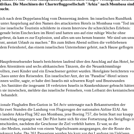
Afrikas. Die Maschinen der Charterfluggesellschaft "Arkia" nach Mombasa sind
bucht.
 sich nach dem Doppelanschlag vom Donnerstag ändern. Im israelischen Rundfunk
 unter Anspielung auf den Namen des attackierten Hotels in Mombasa vom "Tod im
Eine israelische Touristin schilderte in einem Interview ihr schreckliches Erlebnis:
 gerade beim Einchecken im Hotel und hatten uns auf eine ruhige Woche ohne
efreut, da kam es zur Explosion, und alles um uns herum brannte. Wir sind um uns
nt, anstatt Urlaub zu machen." Bis zum frühen Abend sollten die verbliebenen
s dem Ferienhotel, das einem israelischen Unternehmer gehört, nach Hause geflogen
Hauptfernsehsender Israels berichteten laufend über den Anschlag auf das Hotel, be
den Attentätern und sechs afrikanischen Tänzern, die die Neuankömmlinge
llten, zwei Kinder und ein Erwachsener getötet wurden. Hotelgäste berichteten v
haos unter den Reisenden. Ein israelischer Arzt, der im "Paradise"-Hotel seinen
nnen wollte, sagte, er habe drei Israelis mit schweren Kopf- und Brustwunden
, bis Sanitäter die insgesamt 18 verletzten Israelis in Krankenhäuser gebracht hätten
 sie inzwischen, meldete das israelische Fernsehen, vom Leibarzt des kenianische
 behandelt.
ationale Flughafen Ben-Gurion in Tel Aviv untersagte nach Bekanntwerden der
für zwei Stunden die Landung von Flugzeugen der nationalen Airline ElAl. Am
n landete Arkia-Flug 582 aus Mombasa, jene Boeing 757, die beim Start nur knapp
anschlag entgangen war. Der Pilot hatte sich für eine Fortsetzung des Steigflugs i
schieden, nachdem die Geschosse ihr Ziel verfehlt hatten. Er war, so die
n der Medien, zunächst von einem Vogelschwarm ausgegangen, der die Route des
gekreuzt habe. Die 261 Passagiere wurden bis kurz vor der Landung im Unklaren