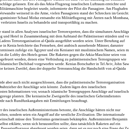
schläge gelassen. Erst als das Arkia-Flugzeug israelischen Luftraum erreichte und
ilitärmaschine begleitet wurde, informierte der Pilot die Passagiere. Am Flughafen
 Verwandte weinend in die Arme, vielen Passagieren stand der Schrecken im Gesicht
ngsminister Schaul Mofaz entsandte ein Militärflugzeug mit Ärzten nach Mombasa,
 verletzten Israelis zu behandeln und transportfähig zu machen.
 stand in allen Analysen israelischer Terrorexperten, dass die simultanen Anschläg
ug und Hotel in Zusammenhang mit dem Aufstand der Palästinenser stünden und v
adens Terrororganisation al-Qaida ausgeführt worden seien. Unter Berufung auf
se in Kenia berichtete das Fernsehen, drei arabisch aussehende Männer, darunter
enntnissen zufolge ein Ägypter und ein Kenianer mit muslimischem Namen, seien m
in die Lobby des Hotels gerast. Die Raketen gegen die Arkia-Maschine seien von
gefeuert worden, denen eine Verbindung zu palästinensischen Terrorgruppen wie
Islamischer Dschihad vorgeworfen werde. Kenias Botschafter in Tel Aviv, John Saw
abe keinen Zweifel, dass der doppelte Terroranschlag die Handschrift von al-Qaida
urde aber auch nicht ausgeschlossen, dass die palästinensische Terrororganisation
rahtzieher der Anschläge sein könnte. Zudem lägen den israelischen
sten Informationen vor, wonach islamische Terrorgruppen Anschläge auf israelisch
gzeuge planten. Die kenianische Zweigstelle des israelischen Geheimdienstes
de nach Rundfunkangaben mit Ermittlungen beauftragt.
r des israelischen Außenministeriums betonte, die Anschläge hätten nicht nur
golten, sondern seien ein Angriff auf die westliche Zivilisation. Die internationale
einschaft müsse den Terrorismus gemeinsam bekämpfen. Außenminister Benjamin
elbst erklärte, wenn sich herausstellen sollte, dass tatsächlich Raketen auf ein
s Passagierflugzeug abgefeuert worden seien, dann sei es nur noch eine Frage der Zei