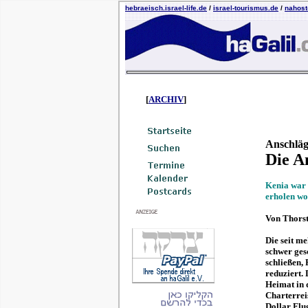
hebraeisch.israel-life.de
/
israel-tourismus.de
/
nahost-
[
ARCHIV
]
Anschläg
Die An
Kenia war 
erholen wo
Von Thorst
Die seit m
schwer ges
schließen,
reduziert.
Heimat in 
Charterrei
Dollar Flu