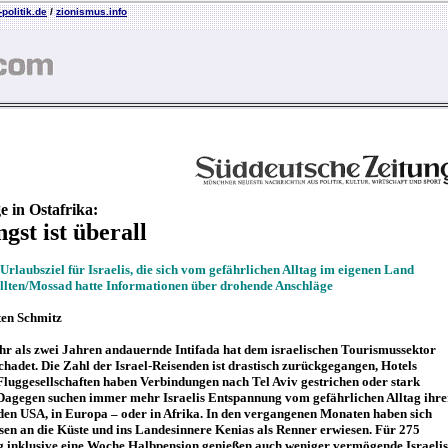
politik.de
/
zionismus.info
e in Ostafrika:
gst ist überall
Urlaubsziel für Israelis, die sich vom gefährlichen Alltag im eigenen Land
llten/Mossad hatte Informationen über drohende Anschläge
en Schmitz
ehr als zwei Jahren andauernde Intifada hat dem israelischen Tourismussektor
chadet. Die Zahl der Israel-Reisenden ist drastisch zurückgegangen, Hotels
 Fluggesellschaften haben Verbindungen nach Tel Aviv gestrichen oder stark
 Dagegen suchen immer mehr Israelis Entspannung vom gefährlichen Alltag ihre
den USA, in Europa – oder in Afrika. In den vergangenen Monaten haben sich
sen an die Küste und ins Landesinnere Kenias als Renner erwiesen. Für 275
g inklusive eine Woche Halbpension genießen auch weniger vermögende Israelis