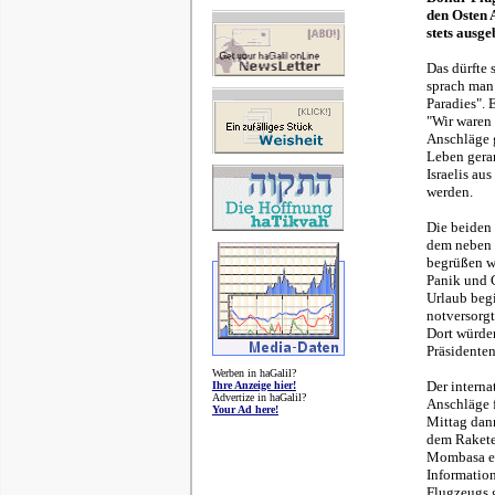
den Osten 
stets ausge
Das dürfte
sprach man
Paradies". 
"Wir waren
Anschläge g
Leben geran
Israelis au
werden.
Die beiden 
dem neben 
begrüßen wo
Panik und C
Urlaub begi
notversorgt
Dort würden
Präsidenten
Werben in haGalil?
Der intern
Ihre Anzeige hier!
Advertize in haGalil?
Anschläge 
Your Ad here!
Mittag dan
dem Raketen
Mombasa ent
Informatio
Flugzeugs 