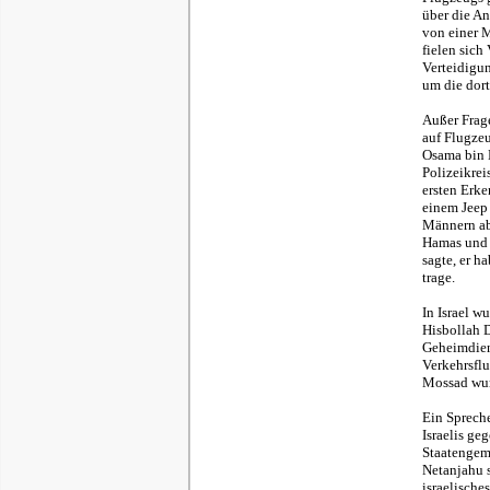
über die An
von einer M
fielen sich
Verteidigu
um die dort
Außer Frage
auf Flugze
Osama bin L
Polizeikrei
ersten Erk
einem Jeep 
Männern ab
Hamas und 
sagte, er h
trage.
In Israel w
Hisbollah D
Geheimdien
Verkehrsflu
Mossad wur
Ein Spreche
Israelis ge
Staatengem
Netanjahu s
israelische