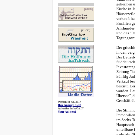
geheimen un
Kirche in J
Häuserzeile
verkauft ha
Familien ge
Jahrhundert
und das "Pe
Tagungsort
Der griechi
in den ver
Der Betreib
Süddeutsche
Investoreng
Zeitung "ke
künftig Jud
Verkauf ber
bestritt. D
worden. Lau
Übersee", d
Geschäft ü
Werben in haGalil?
Ihre Anzeige hier!
Advertize in haGalil?
Die Stimmun
Your Ad here!
Immobilien-
im Sechs-Ta
Hauptstadt 
unteilbare 
mehr als 20