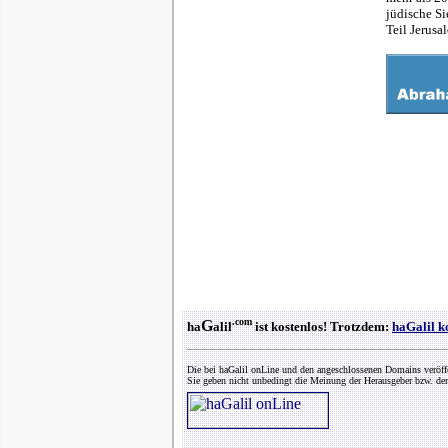
jüdische S
Teil Jerusa
.com
G
ha
alil
ist kostenlos! Trotzdem:
haGalil k
Die bei haGalil onLine und den angeschlossenen Domains veröff
Sie geben nicht unbedingt die Meinung der Herausgeber bzw. der