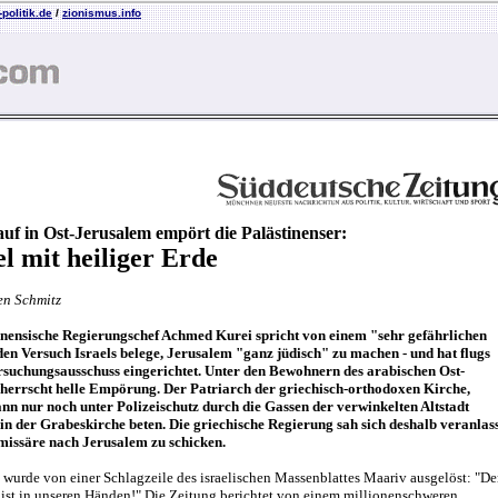
politik.de
/
zionismus.info
uf in Ost-Jerusalem empört die Palästinenser:
l mit heiliger Erde
en Schmitz
inensische Regierungschef Achmed Kurei spricht von einem "sehr gefährlichen
 den Versuch Israels belege, Jerusalem "ganz jüdisch" zu machen - und hat flugs
rsuchungsausschuss eingerichtet. Unter den Bewohnern des arabischen Ost-
herrscht helle Empörung. Der Patriarch der griechisch-orthodoxen Kirche,
ann nur noch unter Polizeischutz durch die Gassen der verwinkelten Altstadt
 in der Grabeskirche beten. Die griechische Regierung sah sich deshalb veranlass
issäre nach Jerusalem zu schicken.
wurde von einer Schlagzeile des israelischen Massenblattes Maariv ausgelöst: "De
 ist in unseren Händen!" Die Zeitung berichtet von einem millionenschweren