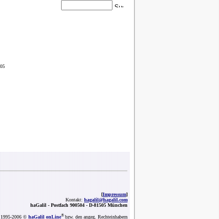
-05
[
Impressum
]
Kontakt:
hagalil@hagalil.com
haGalil -
Postfach 900504 - D-81505 München
®
1995-2006 ©
haGalil onLine
bzw. den angeg. Rechteinhabern