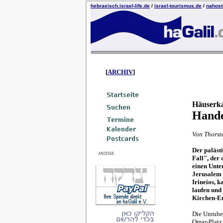
hebraeisch.israel-life.de
/
israel-tourismus.de
/
nahost-
[
ARCHIV
]
Häuserka
Hande
Von Thorst
Der paläst
Fall", der
einen Unte
Jerusalem 
Irineios, k
laufen und
Kirchen-Em
Die Unruhe 
Omar-Platz