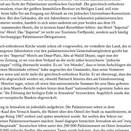
d aus Sicht der Palästinenser unethischen Geschäft: Die griechisch-orthodoxe
erusalem, einer der größten Immobilien-Besitzer im Heiligen Land, soll eine
 beim Jaffa-Tor am Eingang zur Altstadt an ein jüdisches Unternehmer-Konsortium
ben. Bei den Gebäuden, die seit Jahrzehnten von bekannten palästinensischen
mietet werden, handelt es sich unter anderem um jene beiden aus dem 19.
 stammenden Hotels, die in keinem Israel-Reiseführer fehlen: das Hotel "Imperial"
tra"-Hotel. Das "Imperial" ist nicht nur Touristen-Treffpunkt, sondern auch häufig
 hochrangiger Palästinenser-Delegationen.
sch-orthodoxen Kirche wurde schon oft vorgeworfen, sie veräußere das Land, das si
gangenen Jahrzehnten von den palästinensischen Gemeindemitgliedern geerbt hat.
er des "Imperial"-Hotels am Omar-Platz, Abu al-Walid Dejani, sagte nun der
n Zeitung, er sei von dem Verkauf an die nicht näher bezeichnete "jüdische
ruppe" völlig überrascht worden. Es sei "ein Wunder", dass er beim Aufschlagen de
inen Herzinfarkt erlitten" habe angesichts des Umstandes, dass seine Vermieter
en seien und nicht mehr die griechisch-orthodoxe Kirche. Er sei überzeugt, dass de
eits abgewickelt worden sei, obwohl Patriarch Irineios dies am Gründonnerstag
er Hotelier sagte, schon oft seien ihm astronomische Summen für sein Haus geboten
t dem Maariv-Bericht stehen hinter dem Kauf "nationalistisch gesinnte Juden aus
ie "die Erlösung der heiligen Erde in Jerusalem" bezweckten. Angeblich wurde das
ber europäische Banken abgewickelt.
g in Jerusalem ist jedenfalls aufgeheizt. Die Palästinenser sehen in dem
Kauf den Versuch Israels, die Hoheit über den Ostteil der Stadt zu manifestieren, d
ge-Krieg 1967 erobert und später annektiert wurde. Sie wollen den Sektor zur
eines Palästinenserstaates machen. Israel dagegen betrachtet Jerusalem als auf "ewi
Hauptstadt". Inzwischen leben unter den 200 000 Palästinensern im Osten Jerusale
0 000 jüdische Siedler. Vor wenigen Tagen wurde bekannt, dass die nahe gelegene