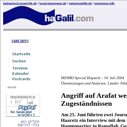
hebraeisch.israel-life.de
/
israel-tourismus.de
/
nahost-politik.de
/
zionismus.info
[
ARCHIV
]
MEMRI Special Dispatch –
16. Juli 2004
Übersetzungen und Analysen: Länder: Palä
Angriff auf Arafat we
Zugeständnissen
Am 25. Juni führten zwei Journa
Haaretz ein Interview mit dem 
Hauptquartier in Ramallah. Geg