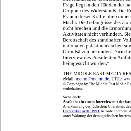
Frage liegt in den Händen der n
Gruppen des Widerstands. Die E
Frauen dieser Kräfte blieb unbe
Macht. Die Gefängnisse des zion
nicht brechen und die Ermordun
Aktivitäten nicht verhindern. Si
Bereitschaft des standhaften Vo
nationalen palästinensischen so
Grundsätzen bekunden. Darin lieg
Interview des Präsidenten Arafat
heimgesucht wurden."
THE MIDDLE EAST MEDIA RES
eMail:
memri@memri.de
, URL:
www
© Copyright by The Middle East Media Res
vorbehalten.
Siehe auch:
Arafat hat in einem Interview
mit der is
Anerkennung des jüdischen Charakters des S
Leitartikel in der NYT
betonte er erneut, 
unter Wahrung der demografischen Interessen