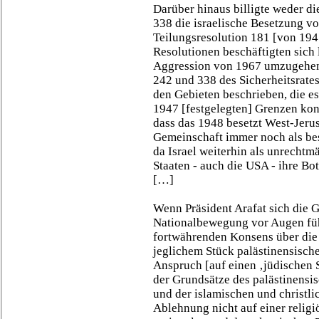
Darüber hinaus billigte weder di
338 die israelische Besetzung von
Teilungsresolution 181 [von 194
Resolutionen beschäftigten sich 
Aggression von 1967 umzugehen s
242 und 338 des Sicherheitsrate
den Gebieten beschrieben, die e
1947 [festgelegten] Grenzen kontr
dass das 1948 besetzt West-Jeru
Gemeinschaft immer noch als be
da Israel weiterhin als unrechtmä
Staaten - auch die USA - ihre Bo
[…]
Wenn Präsident Arafat sich die G
Nationalbewegung vor Augen führ
fortwährenden Konsens über die 
jeglichem Stück palästinensisch
Anspruch [auf einen ‚jüdischen S
der Grundsätze des palästinensi
und der islamischen und christli
Ablehnung nicht auf einer religi