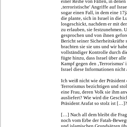
einer Reihe von Fällen, in denen 
‚terroristische' Angriffe auf Isr
sogar einen Fall, in dem eine 17
die plante, sich in Israel in die 
losgeschickt, nachdem er mit de
zu erlauben, sie festzunehmen. 
gesprochen und von ihnen geford
Bericht seiner Sicherheitskräfte
brachten sie sie uns und wir hab
vollständiger Kontrolle durch die
fügte hinzu, dass Israel über a
Kampf gegen den ‚Terrorismus' in
Israel diese Informationen nicht 
Ich weiß nicht wie der Präsident
Terrorismus bezichtigen und stol
eine Frau, deren Volk sie ihm anv
ausliefert? Wie wird die Geschic
Präsident Arafat so stolz ist […]
[…] Nach all dem bleibt die Frag
noch vom Erbe der Fatah-Bewegu
und islamischen Grundsätzen übr