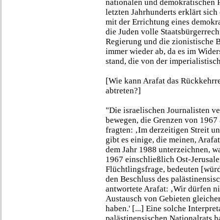
nationalen und demokratischen P
letzten Jahrhunderts erklärt sic
mit der Errichtung eines demokra
die Juden volle Staatsbürgerrech
Regierung und die zionistische
immer wieder ab, da es im Widers
stand, die von der imperialistisc
[Wie kann Arafat das Rückkehrr
abtreten?]
"Die israelischen Journalisten v
bewegen, die Grenzen von 1967 a
fragten: ‚Im derzeitigen Streit u
gibt es einige, die meinen, Araf
dem Jahr 1988 unterzeichnen, w
1967 einschließlich Ost-Jerusal
Flüchtlingsfrage, bedeuten [würd
den Beschluss des palästinensisc
antwortete Arafat: ‚Wir dürfen n
Austausch von Gebieten gleicher
haben.' [...] Eine solche Interpre
palästinensischen Nationalrats h