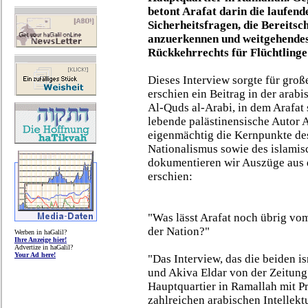
betont Arafat darin die laufen
Sicherheitsfragen, die Bereitsc
anzuerkennen und weitgehende
Rückkehrrechts für Flüchtlinge
Dieses Interview sorgte für gro
erschien ein Beitrag in der arab
Al-Quds al-Arabi, in dem Arafat 
lebende palästinensische Autor Aw
eigenmächtig die Kernpunkte des
Nationalismus sowie des islami
dokumentieren wir Auszüge aus d
erschien:
"Was lässt Arafat noch übrig v
der Nation?"
Werben in haGalil?
Ihre Anzeige hier!
Advertize in haGalil?
Your Ad here!
"Das Interview, das die beiden i
und Akiva Eldar von der Zeitung
Hauptquartier in Ramallah mit Prä
zahlreichen arabischen Intellekt