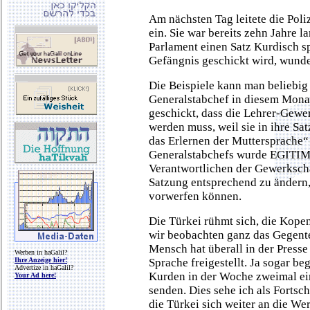
Am nächsten Tag leitete die Pol
ein. Sie war bereits zehn Jahre l
Parlament einen Satz Kurdisch sp
Gefängnis geschickt wird, wunde
Die Beispiele kann man beliebig
Generalstabchef in diesem Monat
geschickt, dass die Lehrer-Gew
werden muss, weil sie in ihre Sa
das Erlernen der Muttersprache
Generalstabchefs wurde EGITIM-
Verantwortlichen der Gewerkscha
Satzung entsprechend zu ändern,
vorwerfen können.
Die Türkei rühmt sich, die Kopen
wir beobachten ganz das Gegente
Mensch hat überall in der Presse
Werben in haGalil?
Ihre Anzeige hier!
Sprache freigestellt. Ja sogar b
Advertize in haGalil?
Kurden in der Woche zweimal ei
Your Ad here!
senden. Dies sehe ich als Fortsc
die Türkei sich weiter an die Wer