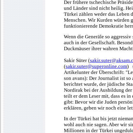
Der frühere tschechische Präsid
und Länder sind nicht heilig. He
Türkei zählen weder das Leben 
Menschen. Wir Kurden würden ge
funktionierende Demokratie her
Wenn die Generäle so aggressiv s
auch in der Gesellschaft. Besond
Duckmäuser ihrer wahren Machth
Sakir Süter (
sakir.suter@aksam.c
(
sakir.suter@superonline.com
) 
Artikelunter der Überschrift: "
son avans): Der Journalist ist s
berichtet wurde, der jüdische St
Nordirak bei der Ausbildung der 
teilt er dem Leser mit, dass es i
gibt: Bevor wir die Juden persö
erklären, geben wir noch eine le
In der Türkei hat bis jetzt niema
wohl auch nie sagen. Aber wir s
Millionen in der Türkei ungeduld