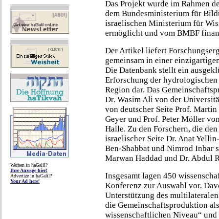
Das Projekt wurde im Rahmen d
dem Bundesministerium für Bil
israelischen Ministerium für W
ermöglicht und vom BMBF finanz
Der Artikel liefert Forschungser
gemeinsam in einer einzigartig
Die Datenbank stellt ein ausgekl
Erforschung der hydrologischen
Region dar. Das Gemeinschaftspr
Dr. Wasim Ali von der Universitä
von deutscher Seite Prof. Martin 
Geyer und Prof. Peter Möller v
Halle. Zu den Forschern, die den 
israelischer Seite Dr. Anat Yellin
Ben-Shabbat und Nimrod Inbar so
Marwan Haddad und Dr. Abdul 
Werben in haGalil?
Ihre Anzeige hier!
Insgesamt lagen 450 wissenschaft
Advertize in haGalil?
Your Ad here!
Konferenz zur Auswahl vor. Davo
Unterstützung des multilaterale
die Gemeinschaftsproduktion als
wissenschaftlichen Niveau“ und 