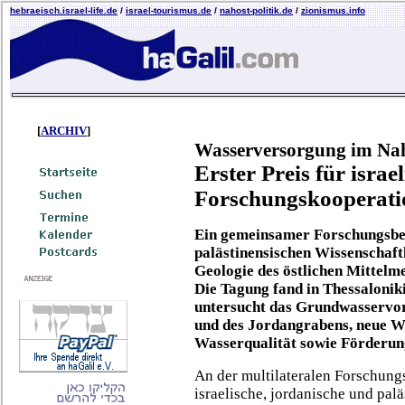
hebraeisch.israel-life.de
/
israel-tourismus.de
/
nahost-politik.de
/
zionismus.info
[
ARCHIV
]
Wasserversorgung im Na
Erster Preis für israe
Forschungskooperati
Ein gemeinsamer Forschungsbei
palästinensischen Wissenschaft
Geologie des östlichen Mittelm
Die Tagung fand in Thessaloniki
untersucht das Grundwasservo
und des Jordangrabens, neue 
Wasserqualität sowie Förderun
An der multilateralen Forschung
israelische, jordanische und palä