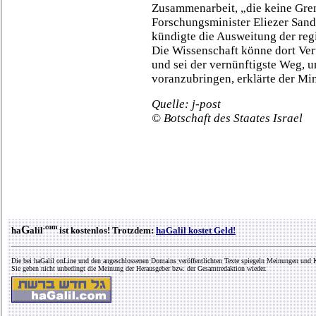
Zusammenarbeit, „die keine Gren
Forschungsminister Eliezer Sandb
kündigte die Ausweitung der re
Die Wissenschaft könne dort Ver
und sei der vernünftigste Weg, 
voranzubringen, erklärte der Min
Quelle: j-post
© Botschaft des Staates Israel
.com
G
ha
alil
ist kostenlos! Trotzdem:
haGalil kostet Geld!
Die bei haGalil onLine und den angeschlossenen Domains veröffentlichten Texte spiegeln Meinungen und K
Sie geben nicht unbedingt die Meinung der Herausgeber bzw. der Gesamtredaktion wieder.