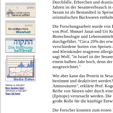
Durchfälle, Erbrechen und drastis
Jahren ist der Sesamverbrauch in
Sesam ist als Bestandteil in Spei
orientalischen Backwaren enthalten
Die Forschungsarbeit wurde von 
von Prof. Shmuel Janai und Uri K
Biotechnologie und Lebensmittelt
durchgeführt. "Circa 20% der erw
verschiedene Sorten von Speisen 
und Kleinkinder reagieren allerg
sagt Wolf, "in Israel ist der Ses
einem halben Jahr hoch, denn der
ausgezeichnet."
Wie aber kann das Protein in Sesa
bestimmt und deaktiviert werden?
Aminosäuren", erklärte Prof. Koge
Werben in haGalil?
Ihre Anzeige hier!
Reihe von Säuren oder durch ein
Advertize in haGalil?
Your Ad here!
(Epitope) verursacht werden. Die 
große Rolle für die künftige Ent
Die Forscher konnten zum ersten 