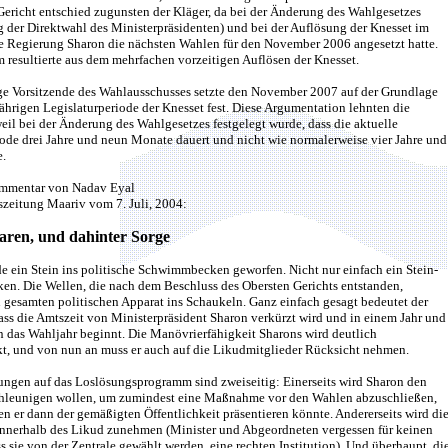
Gericht entschied zugunsten der Kläger, da bei der Änderung des Wahlgesetzes
 der Direktwahl des Ministerpräsidenten) und bei der Auflösung der Knesset im
e Regierung Sharon die nächsten Wahlen für den November 2006 angesetzt hatte.
 resultierte aus dem mehrfachen vorzeitigen Auflösen der Knesset.
ge Vorsitzende des Wahlausschusses setzte den November 2007 auf der Grundlage
fjährigen Legislaturperiode der Knesset fest. Diese Argumentation lehnten die
weil bei der Änderung des Wahlgesetzes festgelegt wurde, dass die aktuelle
ode drei Jahre und neun Monate dauert und nicht wie normalerweise vier Jahre und
.
mmentar von Nadav Eyal
szeitung Maariv vom 7. Juli, 2004:
faren, und dahinter Sorge
e ein Stein ins politische Schwimmbecken geworfen. Nicht nur einfach ein Stein-
ken. Die Wellen, die nach dem Beschluss des Obersten Gerichts entstanden,
 gesamten politischen Apparat ins Schaukeln. Ganz einfach gesagt bedeutet der
ass die Amtszeit von Ministerpräsident Sharon verkürzt wird und in einem Jahr und
 das Wahljahr beginnt. Die Manövrierfähigkeit Sharons wird deutlich
t, und von nun an muss er auch auf die Likudmitglieder Rücksicht nehmen.
ngen auf das Loslösungsprogramm sind zweiseitig: Einerseits wird Sharon den
chleunigen wollen, um zumindest eine Maßnahme vor den Wahlen abzuschließen,
den er dann der gemäßigten Öffentlichkeit präsentieren könnte. Andererseits wird di
nnerhalb des Likud zunehmen (Minister und Abgeordneten vergessen für keinen
 sie von der Zentrale gewählt werden, eine rechten Institution). Und überhaupt, di