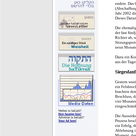
endete. Das 
(Abschaffung
Jahr 2002 di
Dieses Datum
Die ehemali
der fast fün
Richter ab, 
Sitzungsperi
neun Monate
Dazu ein Ko
aus der Tage
Siegesfan
Gestern wurd
ein Felsbroc
brachten den
Beschluss, d
vier Monaten
eingeschränk
Werben in haGalil?
Ihre Anzeige hier!
Die Auswirku
Advertize in haGalil?
Prozess bes
Your Ad here!
ein Erfolg, 
Ablehnung i
Moment, dass