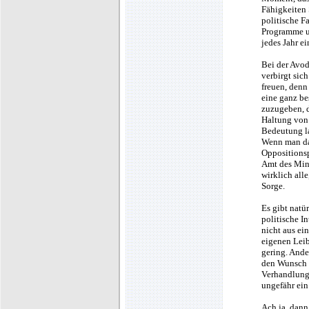
Fähigkeiten 
politische F
Programme un
jedes Jahr e
Bei der Avod
verbirgt sic
freuen, denn
eine ganz be
zuzugeben, d
Haltung von S
Bedeutung la
Wenn man dar
Oppositionsp
Amt des Mini
wirklich alle
Sorge.
Es gibt natü
politische I
nicht aus ei
eigenen Leib
gering. Ander
den Wunsch d
Verhandlunge
ungefähr ein
Ach ja, dann