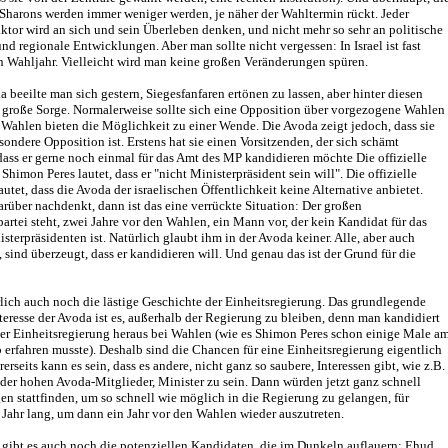
Sharons werden immer weniger werden, je näher der Wahltermin rückt. Jeder
aktor wird an sich und sein Überleben denken, und nicht mehr so sehr an politische
d regionale Entwicklungen. Aber man sollte nicht vergessen: In Israel ist fast
in Wahljahr. Vielleicht wird man keine großen Veränderungen spüren.
a beeilte man sich gestern, Siegesfanfaren ertönen zu lassen, aber hinter diesen
h große Sorge. Normalerweise sollte sich eine Opposition über vorgezogene Wahlen
 Wahlen bieten die Möglichkeit zu einer Wende. Die Avoda zeigt jedoch, dass sie
sondere Opposition ist. Erstens hat sie einen Vorsitzenden, der sich schämt
ass er gerne noch einmal für das Amt des MP kandidieren möchte Die offizielle
himon Peres lautet, dass er "nicht Ministerpräsident sein will". Die offizielle
utet, dass die Avoda der israelischen Öffentlichkeit keine Alternative anbietet.
über nachdenkt, dann ist das eine verrückte Situation: Der großen
artei steht, zwei Jahre vor den Wahlen, ein Mann vor, der kein Kandidat für das
sterpräsidenten ist. Natürlich glaubt ihm in der Avoda keiner. Alle, aber auch
, sind überzeugt, dass er kandidieren will. Und genau das ist der Grund für die
rlich auch noch die lästige Geschichte der Einheitsregierung. Das grundlegende
nteresse der Avoda ist es, außerhalb der Regierung zu bleiben, denn man kandidiert
ner Einheitsregierung heraus bei Wahlen (wie es Shimon Peres schon einige Male a
 erfahren musste). Deshalb sind die Chancen für eine Einheitsregierung eigentlich
erseits kann es sein, dass es andere, nicht ganz so saubere, Interessen gibt, wie z.B.
er hohen Avoda-Mitglieder, Minister zu sein. Dann würden jetzt ganz schnell
n stattfinden, um so schnell wie möglich in die Regierung zu gelangen, für
 Jahr lang, um dann ein Jahr vor den Wahlen wieder auszutreten.
 gibt es auch noch die potenziellen Kandidaten, die im Dunkeln auflauern: Ehud