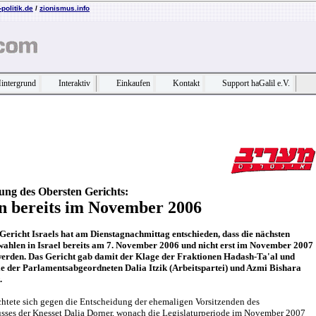
politik.de
/
zionismus.info
intergrund
Interaktiv
Einkaufen
Kontakt
Support haGalil e.V.
ung des Obersten Gerichts:
 bereits im November 2006
Gericht Israels hat am Dienstagnachmittag entschieden, dass die nächsten
ahlen in Israel bereits am 7. November 2006 und nicht erst im November 2007
 werden. Das Gericht gab damit der Klage der Fraktionen Hadash-Ta'al und
e der Parlamentsabgeordneten Dalia Itzik (Arbeitspartei) und Azmi Bishara
.
chtete sich gegen die Entscheidung der ehemaligen Vorsitzenden des
sses der Knesset Dalia Dorner, wonach die Legislaturperiode im November 2007