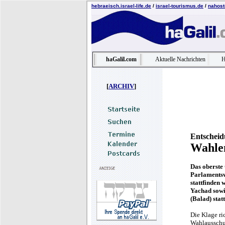
hebraeisch.israel-life.de
/
israel-tourismus.de
/
nahost-
haGalil.com
Aktuelle Nachrichten
H
[
ARCHIV
]
Entscheid
Wahlen
Das oberste 
Parlamentsw
stattfinden
Yachad sowi
(Balad) statt
Die Klage ri
Wahlausschu