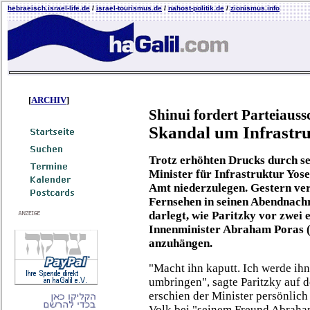
hebraeisch.israel-life.de
/
israel-tourismus.de
/
nahost-politik.de
/
zionismus.info
[
ARCHIV
]
Shinui fordert Parteiauss
Skandal um Infrastru
Trotz erhöhten Drucks durch se
Minister für Infrastruktur Yosef
Amt niederzulegen. Gestern verö
Fernsehen in seinen Abendnach
darlegt, wie Paritzky vor zwei 
Innenminister Abraham Poras (eb
anzuhängen.
"Macht ihn kaputt. Ich werde ihn 
umbringen", sagte Paritzky auf 
erschien der Minister persönlich
Volk bei "seinem Freund Abraha