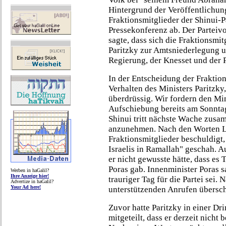
Hintergrund der Veröffentlichung
Fraktionsmitglieder der Shinui-
Pressekonferenz ab. Der Parteivo
sagte, dass sich die Fraktionsmi
Paritzky zur Amtsniederlegung u
Regierung, der Knesset und der P
In der Entscheidung der Fraktion
Verhalten des Ministers Paritzky
überdrüssig. Wir fordern den Min
Aufschiebung bereits am Sonntag
Shinui tritt nächste Wache zusa
anzunehmen. Nach den Worten La
Fraktionsmitglieder beschuldigt,
Israelis in Ramallah" geschah. A
er nicht gewusste hätte, dass e
Poras gab. Innenminister Poras s
Werben in haGalil?
Ihre Anzeige hier!
trauriger Tag für die Partei sei.
Advertize in haGalil?
Your Ad here!
unterstützenden Anrufen übersch
Zuvor hatte Paritzky in einer Dri
mitgeteilt, dass er derzeit nicht