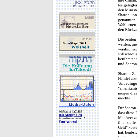
alle Charak
festgelegte
den Ministe
Sharon unt
genannten "
Wahlurnen.
den Rückzu
Die beiden 
werden, un
verabschied
stillschwe
berühmter A
und Sharon 
Sharons Zei
Handel abs
Vorbedingu
"amerikani
mögen diese
möchte.
Für Sharon
Werben in haGalil?
dass diese 
Ihre Anzeige hier!
Manöver zur
Advertize in haGalil?
Your Ad here!
finanzielle
Geld" koste
hat, beabsi