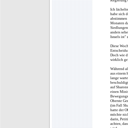
Regierung 
Ich lächelt
habe sich d
abstimmen z
Monaten das
Siedlungen 
anders sehe
Israels ist"
Diese Woche
Entscheidun
Doch wie d
wirklich ge
Während all
aus einem 
lange warte
beschuldig
auf Sharons
einen Minis
Bewegungsa
Oberste Ger
(im Fall S
hatte der O
möchte nich
darin, Peti
achten, das