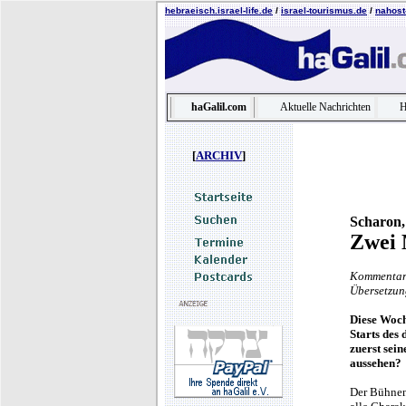
hebraeisch.israel-life.de
/
israel-tourismus.de
/
nahost-
haGalil.com
Aktuelle Nachrichten
H
[
ARCHIV
]
Scharon,
Zwei 
Kommentar 
Übersetzun
Diese Woch
Starts des
zuerst sei
aussehen?
Der Bühnen