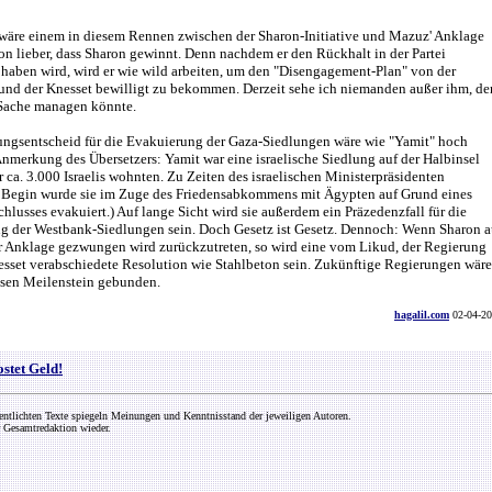
 wäre einem in diesem Rennen zwischen der Sharon-Initiative und Mazuz' Anklage
n lieber, dass Sharon gewinnt. Denn nachdem er den Rückhalt in der Partei
aben wird, wird er wie wild arbeiten, um den "Disengagement-Plan" von der
und der Knesset bewilligt zu bekommen. Derzeit sehe ich niemanden außer ihm, de
 Sache managen könnte.
ungsentscheid für die Evakuierung der Gaza-Siedlungen wäre wie "Yamit" hoch
nmerkung des Übersetzers: Yamit war eine israelische Siedlung auf der Halbinsel
er ca. 3.000 Israelis wohnten. Zu Zeiten des israelischen Ministerpräsidenten
egin wurde sie im Zuge des Friedensabkommens mit Ägypten auf Grund eines
hlusses evakuiert.) Auf lange Sicht wird sie außerdem ein Präzedenzfall für die
g der Westbank-Siedlungen sein. Doch Gesetz ist Gesetz. Dennoch: Wenn Sharon a
r Anklage gezwungen wird zurückzutreten, so wird eine vom Likud, der Regierung
esset verabschiedete Resolution wie Stahlbeton sein. Zukünftige Regierungen wär
esen Meilenstein gebunden.
hagalil.com
02-04-2
ostet Geld!
entlichten Texte spiegeln Meinungen und Kenntnisstand der jeweiligen Autoren.
 Gesamtredaktion wieder.