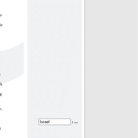
so
ür
n
ck
ng
e,
t