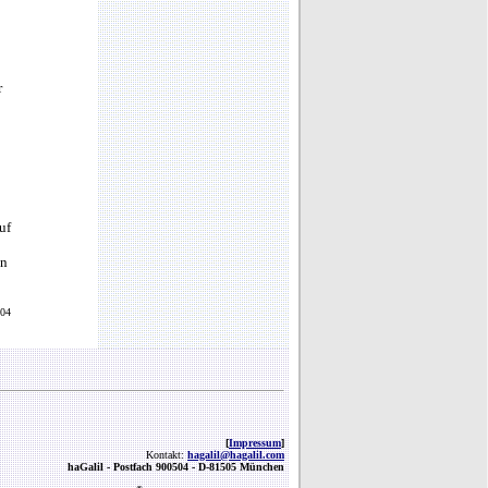
r
uf
en
004
[
Impressum
]
Kontakt:
hagalil@hagalil.com
haGalil -
Postfach 900504 - D-81505 München