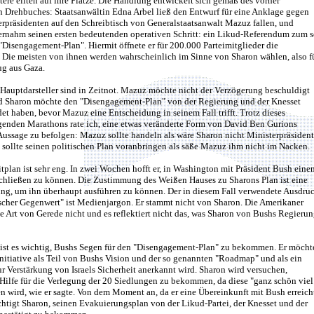
tere eilten auf ihre Plätze. Die Handlung entwickelt sich gemäß des vorher
n Drehbuches: Staatsanwältin Edna Arbel ließ den Entwurf für eine Anklage gegen
rpräsidenten auf den Schreibtisch von Generalstaatsanwalt Mazuz fallen, und
ernahm seinen ersten bedeutenden operativen Schritt: ein Likud-Referendum zum 
Disengagement-Plan". Hiermit öffnete er für 200.000 Parteimitglieder die
 Die meisten von ihnen werden wahrscheinlich im Sinne von Sharon wählen, also f
g aus Gaza.
Hauptdarsteller sind in Zeitnot. Mazuz möchte nicht der Verzögerung beschuldigt
d Sharon möchte den "Disengagement-Plan" von der Regierung und der Knesset
et haben, bevor Mazuz eine Entscheidung in seinem Fall trifft. Trotz dieses
igenden Marathons rate ich, eine etwas veränderte Form von David Ben Gurions
ussage zu befolgen: Mazuz sollte handeln als wäre Sharon nicht Ministerpräsident
sollte seinen politischen Plan voranbringen als säße Mazuz ihm nicht im Nacken.
tplan ist sehr eng. In zwei Wochen hofft er, in Washington mit Präsident Bush eine
chließen zu können. Die Zustimmung des Weißen Hauses zu Sharons Plan ist eine
ng, um ihn überhaupt ausführen zu können. Der in diesem Fall verwendete Ausdru
scher Gegenwert" ist Medienjargon. Er stammt nicht von Sharon. Die Amerikaner
 Art von Gerede nicht und es reflektiert nicht das, was Sharon von Bushs Regieru
 ist es wichtig, Bushs Segen für den "Disengagement-Plan" zu bekommen. Er möcht
Initiative als Teil von Bushs Vision und der so genannten "Roadmap" und als ein
 Verstärkung von Israels Sicherheit anerkannt wird. Sharon wird versuchen,
 Hilfe für die Verlegung der 20 Siedlungen zu bekommen, da diese "ganz schön viel
n wird, wie er sagte. Von dem Moment an, da er eine Übereinkunft mit Bush erreich
chtigt Sharon, seinen Evakuierungsplan von der Likud-Partei, der Knesset und der