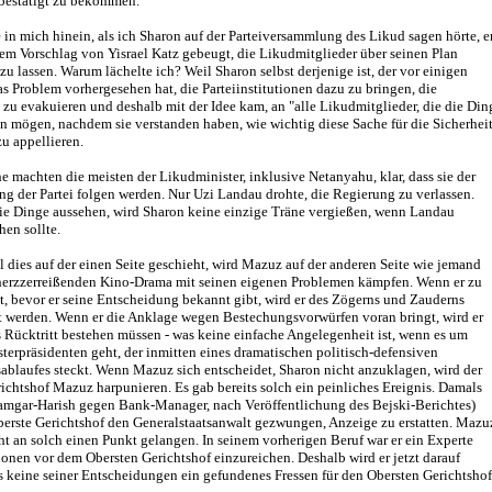
bestätigt zu bekommen.
e in mich hinein, als ich Sharon auf der Parteiversammlung des Likud sagen hörte, e
em Vorschlag von Yisrael Katz gebeugt, die Likudmitglieder über seinen Plan
u lassen. Warum lächelte ich? Weil Sharon selbst derjenige ist, der vor einigen
 Problem vorhergesehen hat, die Parteiinstitutionen dazu zu bringen, die
zu evakuieren und deshalb mit der Idee kam, an "alle Likudmitglieder, die die Din
n mögen, nachdem sie verstanden haben, wie wichtig diese Sache für die Sicherhei
 zu appellieren.
 machten die meisten der Likudminister, inklusive Netanyahu, klar, dass sie der
g der Partei folgen werden. Nur Uzi Landau drohte, die Regierung zu verlassen.
ie Dinge aussehen, wird Sharon keine einzige Träne vergießen, wenn Landau
hen sollte.
 dies auf der einen Seite geschieht, wird Mazuz auf der anderen Seite wie jemand
herzzerreißenden Kino-Drama mit seinen eigenen Problemen kämpfen. Wenn er zu
t, bevor er seine Entscheidung bekannt gibt, wird er des Zögerns und Zauderns
t werden. Wenn er die Anklage wegen Bestechungsvorwürfen voran bringt, wird er
 Rücktritt bestehen müssen - was keine einfache Angelegenheit ist, wenn es um
terpräsidenten geht, der inmitten eines dramatischen politisch-defensiven
blaufes steckt. Wenn Mazuz sich entscheidet, Sharon nicht anzuklagen, wird der
ichtshof Mazuz harpunieren. Es gab bereits solch ein peinliches Ereignis. Damals
hamgar-Harish gegen Bank-Manager, nach Veröffentlichung des Bejski-Berichtes)
berste Gerichtshof den Generalstaatsanwalt gezwungen, Anzeige zu erstatten. Mazu
t an solch einen Punkt gelangen. In seinem vorherigen Beruf war er ein Experte
tionen vor dem Obersten Gerichtshof einzureichen. Deshalb wird er jetzt darauf
s keine seiner Entscheidungen ein gefundenes Fressen für den Obersten Gerichtshof