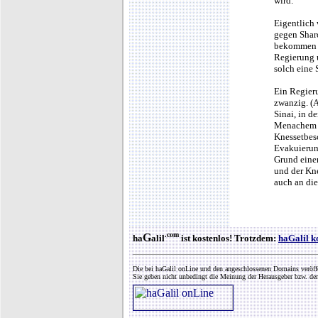
wird.
Eigentlich
gegen Sharo
bekommen h
Regierung 
solch eine
Ein Regier
zwanzig. (A
Sinai, in d
Menachem B
Knessetbesc
Evakuierun
Grund eine
und der Kn
auch an di
.com
G
ha
alil
ist kostenlos! Trotzdem:
haGalil k
Die bei haGalil onLine und den angeschlossenen Domains veröff
Sie geben nicht unbedingt die Meinung der Herausgeber bzw. der