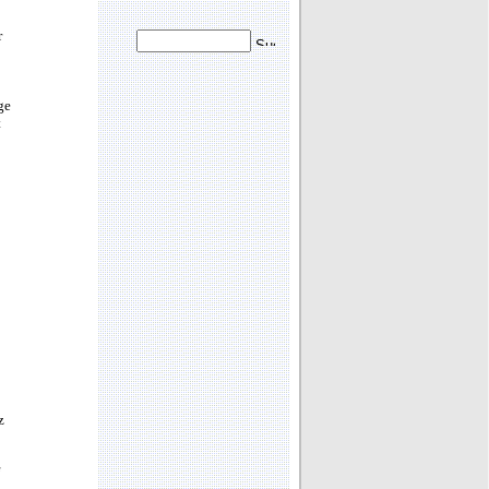
r
ge
t
z