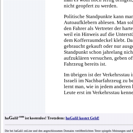
nicht geopfert zu werden.
Politische Standpunkte kann man
Autoaufklebern ablesen. Man sol
den Fahrer als Vertreter der hart
weil ein Hinweis auf die Unterst
dem Kofferraumdeckel klebt. Das
gebraucht gekauft oder nur ausge
Standpunkt schon jahrelang nich
aufzuklären versuchen, geben oft
Fahrzeug bereits ist.
Im übrigen ist der Verkehrsstau i
Israeli im Nachbarfahrzeug zu be
lernt man, wie in jedem anderen
Leute erst im Verkehrsstau kenn
.com
G
ha
alil
ist kostenlos! Trotzdem:
haGalil kostet Geld!
Die bei haGalil onLine und den angeschlossenen Domains veröffentlichten Texte spiegeln Meinungen und K