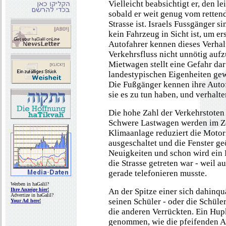
Vielleicht beabsichtigt er, den l
sobald er weit genug vom rettend
Strasse ist. Israels Fussgänger 
kein Fahrzeug in Sicht ist, um er
Autofahrer kennen dieses Verhal
Verkehrsfluss nicht unnötig aufz
Mietwagen stellt eine Gefahr dar 
landestypischen Eigenheiten gewö
Die Fußgänger kennen ihre Autof
sie es zu tun haben, und verhalt
Die hohe Zahl der Verkehrstoten s
Schwere Lastwagen werden im Zei
Klimaanlage reduziert die Motorl
ausgeschaltet und die Fenster ge
Neuigkeiten und schon wird ein 
die Strasse getreten war - weil au
gerade telefonieren musste.
Werben in haGalil?
Ihre Anzeige hier!
An der Spitze einer sich dahinq
Advertize in haGalil?
seinen Schüler - oder die Schüler
Your Ad here!
die anderen Verrückten. Ein Hup
genommen, wie die pfeifenden A