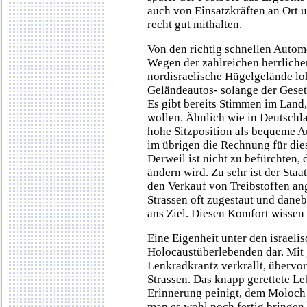
auch von Einsatzkräften an Ort u
recht gut mithalten.
Von den richtig schnellen Automo
Wegen der zahlreichen herrliche
nordisraelische Hügelgelände lo
Geländeautos- solange der Geset
Es gibt bereits Stimmen im Land,
wollen. Ähnlich wie in Deutschl
hohe Sitzposition als bequeme A
im übrigen die Rechnung für die
Derweil ist nicht zu befürchten, d
ändern wird. Zu sehr ist der Sta
den Verkauf von Treibstoffen ang
Strassen oft zugestaut und dane
ans Ziel. Diesen Komfort wissen 
Eine Eigenheit unter den israeli
Holocaustüberlebenden dar. Mit 
Lenkradkrantz verkrallt, übervors
Strassen. Das knapp gerettete Leb
Erinnerung peinigt, dem Moloch
man es wohl noch fertig bringen