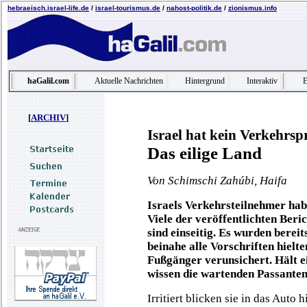
hebraeisch.israel-life.de
/
israel-tourismus.de
/
nahost-politik.de
/
zionismus.info
haGalil.com
Aktuelle Nachrichten
Hintergrund
Interaktiv
E
[
ARCHIV
]
Israel hat kein Verkehrs
Das eilige Land
Von Schimschi Zahúbi, Haifa
Israels Verkehrsteilnehmer habe
Viele der veröffentlichten Beri
sind einseitig. Es wurden bereit
beinahe alle Vorschriften hielt
Fußgänger verunsichert. Hält e
wissen die wartenden Passanten 
Irritiert blicken sie in das Auto