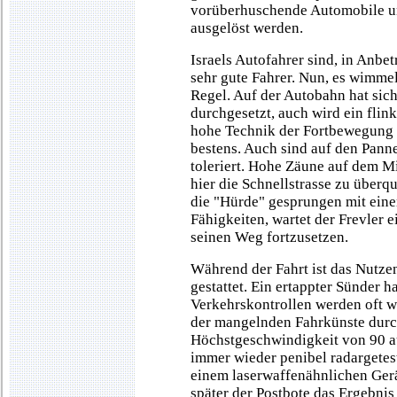
vorüberhuschende Automobile un
ausgelöst werden.
Israels Autofahrer sind, in Anbe
sehr gute Fahrer. Nun, es wimme
Regel. Auf der Autobahn hat sic
durchgesetzt, auch wird ein flin
hohe Technik der Fortbewegung 
bestens. Auch sind auf den Panne
toleriert. Hohe Zäune auf dem Mi
hier die Schnellstrasse zu überq
die "Hürde" gesprungen mit eine
Fähigkeiten, wartet der Frevler 
seinen Weg fortzusetzen.
Während der Fahrt ist das Nutze
gestattet. Ein ertappter Sünder 
Verkehrskontrollen werden oft w
der mangelnden Fahrkünste durc
Höchstgeschwindigkeit von 90 a
immer wieder penibel radargetest
einem laserwaffenähnlichen Gerät
später der Postbote das Ergebnis