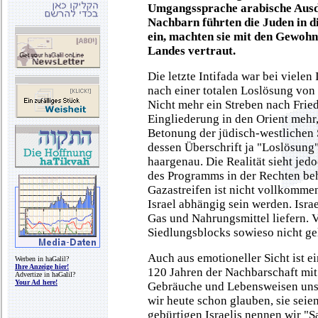
Umgangssprache arabische Ausdr
Nachbarn führten die Juden in d
ein, machten sie mit den Gewohn
Landes vertraut.
Die letzte Intifada war bei vielen
nach einer totalen Loslösung von
Nicht mehr ein Streben nach Frie
Eingliederung in den Orient mehr
Betonung der jüdisch-westlichen 
dessen Überschrift ja "Loslösung"
haargenau. Die Realität sieht jed
des Programms in der Rechten be
Gazastreifen ist nicht vollkomme
Israel abhängig sein werden. Isra
Gas und Nahrungsmittel liefern. 
Siedlungsblocks sowieso nicht ge
Auch aus emotioneller Sicht ist e
Werben in haGalil?
Ihre Anzeige hier!
120 Jahren der Nachbarschaft mit
Advertize in haGalil?
Your Ad here!
Gebräuche und Lebensweisen uns
wir heute schon glauben, sie seie
gebürtigen Israelis nennen wir "S