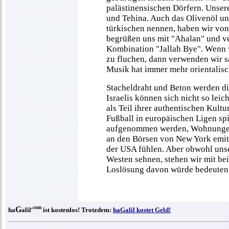
palästinensischen Dörfern. Unser
und Tehina. Auch das Olivenöl un
türkischen nennen, haben wir v
begrüßen uns mit "Ahalan" und ve
Kombination "Jallah Bye". Wenn
zu fluchen, dann verwenden wir s
Musik hat immer mehr orientali
Stacheldraht und Beton werden di
Israelis können sich nicht so leic
als Teil ihrer authentischen Kult
Fußball in europäischen Ligen spi
aufgenommen werden, Wohnungen 
an den Börsen von New York emitt
der USA fühlen. Aber obwohl unse
Westen sehnen, stehen wir mit bei
Loslösung davon würde bedeuten, 
.com
G
ha
alil
ist kostenlos! Trotzdem:
haGalil kostet Geld!