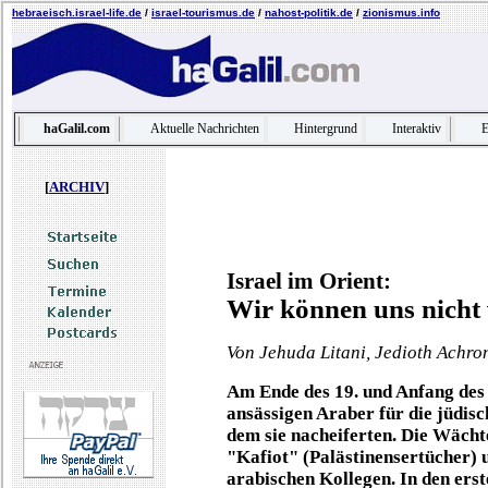
hebraeisch.israel-life.de
/
israel-tourismus.de
/
nahost-politik.de
/
zionismus.info
haGalil.com
Aktuelle Nachrichten
Hintergrund
Interaktiv
E
[
ARCHIV
]
Israel im Orient:
Wir können uns nicht 
Von Jehuda Litani, Jedioth Achro
Am Ende des 19. und Anfang des 
ansässigen Araber für die jüdisc
dem sie nacheiferten. Die Wächt
"Kafiot" (Palästinensertücher) 
arabischen Kollegen. In den ers