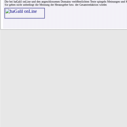
Die bei haGalil onLine und den angeschlossenen Domains veröffentlichten Texte spiegeln Meinungen und K
Sie geben nicht unbedingt die Meinung der Herausgeber bzw. der Gesamtredaktion wieder.