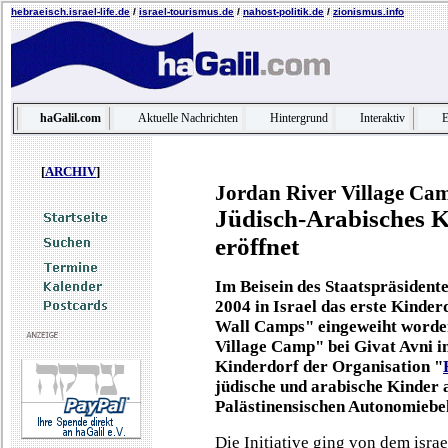
hebraeisch.israel-life.de
/
israel-tourismus.de
/
nahost-politik.de
/
zionismus.info
haGalil.com
Aktuelle Nachrichten
Hintergrund
Interaktiv
E
[
ARCHIV
]
Jordan River Village Ca
Jüdisch-Arabisches K
eröffnet
Im Beisein des Staatspräsident
2004 in Israel das erste Kinder
Wall Camps" eingeweiht worde
Village Camp" bei Givat Avni i
Kinderdorf der Organisation "
jüdische und arabische Kinder 
Palästinensischen Autonomiebe
Die Initiative ging von dem isr