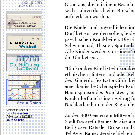
Grant aus, die bei einem Besuch 
sechs Jahren durch eine Broschür
aufmerksam wurden.
Die Kinder und Jugendlichen im 
Dorf betreut werden sollen, lei
psychischen Krankheiten. Die Ein
Schwimmbad, Theater, Sportanlag
Alle Kinder werden von einem 
die Uhr betreut.
"Ein krankes Kind ist ein krank
ethnischen Hintergrund oder Reli
des Kinderdorfes Katia Citrin b
amerikanische Schauspieler Paul
Hauptsponsor des Projektes -, äu
Kinderdorf auch einen Beitrag f
Nachbarländern in der Region lei
Werben in haGalil?
Ihre Anzeige hier!
Zu den 400 Gästen am Mittwoch 
Advertize in haGalil?
Your Ad here!
Stadt Nazareth Ramez Jeraise au
Religiösen Rats der Drusen und 
Tel Aviv. Ramez Jeraise hielt ei