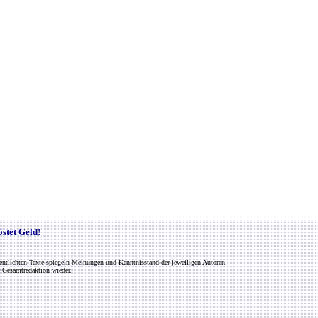
ostet Geld!
entlichten Texte spiegeln Meinungen und Kenntnisstand der jeweiligen Autoren.
 Gesamtredaktion wieder.