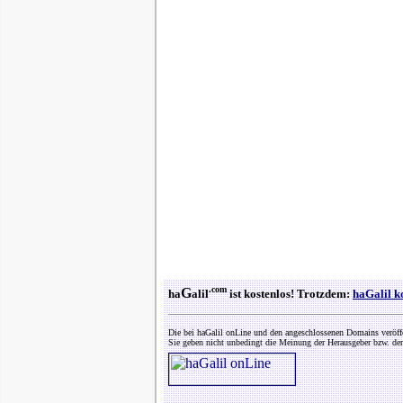
.com
G
ha
alil
ist kostenlos! Trotzdem:
haGalil k
Die bei haGalil onLine und den angeschlossenen Domains veröff
Sie geben nicht unbedingt die Meinung der Herausgeber bzw. der