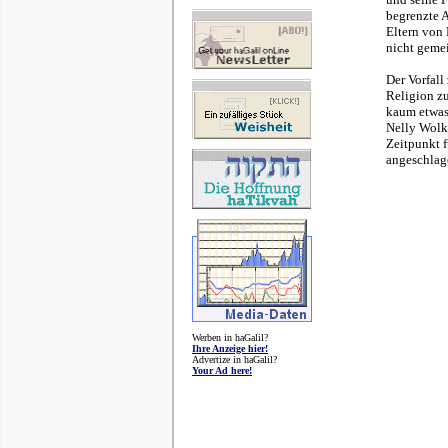
begrenzte A
Eltern von 
nicht gemei
Der Vorfall
Religion zu
kaum etwas 
Nelly Wolko
Zeitpunkt f
angeschlage
Werben in haGalil?
Ihre Anzeige hier!
Advertize in haGalil?
Your Ad here!