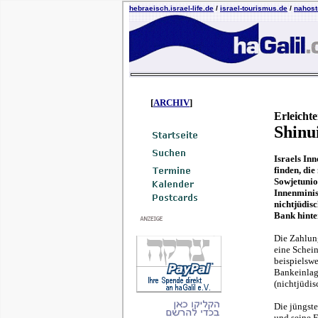
hebraeisch.israel-life.de
/
israel-tourismus.de
/
nahost-
[
ARCHIV
]
Erleichte
Shinu
Israels In
finden, di
Sowjetunio
Innenminis
nichtjüdis
Bank hinte
Die Zahlung
eine Schein
beispielswe
Bankeinlage
(nichtjüdi
Die jüngste
und seine F