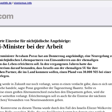
politik.de
/
zionismus.info
rte Einreise für nichtjüdische Angehörige:
i-Minister bei der Arbeit
nenminister Avraham Poraz hat am Donnerstag angekündigt, eine Neuregelung z
e nichtjüdischen Lebenspartnern von Einwanderern aus der ehemaligen
n das Leben erleichtern soll. In den vergangenen Jahren hatte das
terium darauf bestanden, dass Israelis aus der ehemaligen SU für ihre
chen Partner, die ins Land kommen wollen, einen Pfand von 30.000 NIS bei einer
rlegen.
 werde in Zukunft nur noch verlangt, wenn es einen verdacht gäbe, dass es sich u
ehe handele, sagte Poraz gegenüber der Tageszeitung Haaretz. Sollte es
ise einen großen Altersunterschied zwischen den Ehepartnern geben, wird die
 weiterhin verlangt. Erleichterungen soll es auch für die Einreise der nächsten
schen) Verwandten von Neueinwanderern geben.
 Kontroverse zu diesem Thema wurde durch den Fall des Israelis Eliezer Wolkovitz
rau Nelly ausgelöst. Nelly, die aus der Ukraine kommt hat derzeit eine zeitlich