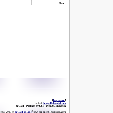
[
Impressum
]
Kontakt:
hagalil@hagalil.com
haGalil -
Postfach 900504 - D-81505 München
®
1995-2006 ©
haGalil onLine
bzw. den angeg. Rechteinhabern