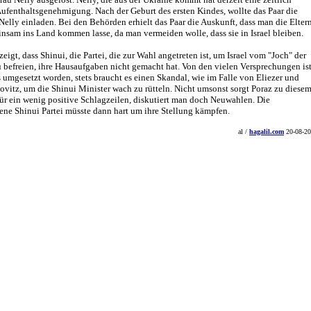
ufenthaltsgenehmigung. Nach der Geburt des ersten Kindes, wollte das Paar die
Nelly einladen. Bei den Behörden erhielt das Paar die Auskunft, dass man die Elter
nsam ins Land kommen lasse, da man vermeiden wolle, dass sie in Israel bleiben.
 zeigt, dass Shinui, die Partei, die zur Wahl angetreten ist, um Israel vom "Joch" der
 befreien, ihre Hausaufgaben nicht gemacht hat. Von den vielen Versprechungen is
umgesetzt worden, stets braucht es einen Skandal, wie im Falle von Eliezer und
vitz, um die Shinui Minister wach zu rütteln. Nicht umsonst sorgt Poraz zu diese
ür ein wenig positive Schlagzeilen, diskutiert man doch Neuwahlen. Die
ne Shinui Partei müsste dann hart um ihre Stellung kämpfen.
al /
hagalil.com
20-08-2