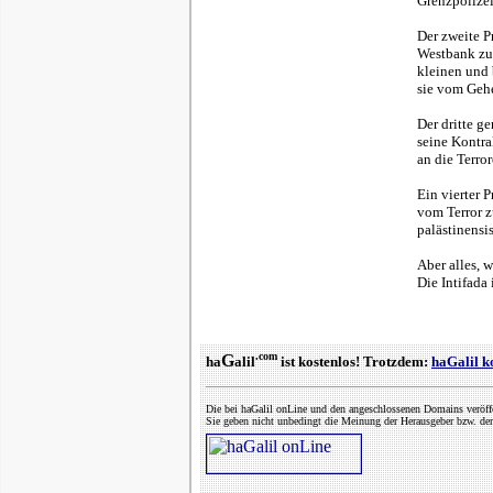
Grenzpolizei
Der zweite P
Westbank zu 
kleinen und 
sie vom Geh
Der dritte ge
seine Kontra
an die Terro
Ein vierter 
vom Terror z
palästinensi
Aber alles, 
Die Intifada 
.com
G
ha
alil
ist kostenlos! Trotzdem:
haGalil k
Die bei haGalil onLine und den angeschlossenen Domains veröff
Sie geben nicht unbedingt die Meinung der Herausgeber bzw. der