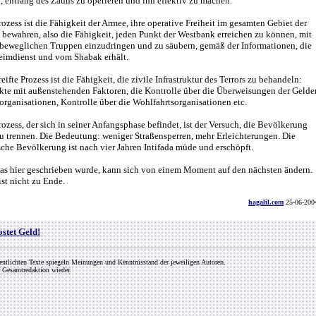
, entlang des Zauns zu operieren und ihn effektiv zu machen.
rozess ist die Fähigkeit der Armee, ihre operative Freiheit im gesamten Gebiet der
bewahren, also die Fähigkeit, jeden Punkt der Westbank erreichen zu können, mit
beweglichen Truppen einzudringen und zu säubern, gemäß der Informationen, die
eimdienst und vom Shabak erhält.
reifte Prozess ist die Fähigkeit, die zivile Infrastruktur des Terrors zu behandeln:
kte mit außenstehenden Faktoren, die Kontrolle über die Überweisungen der Gelde
rorganisationen, Kontrolle über die Wohlfahrtsorganisationen etc.
Prozess, der sich in seiner Anfangsphase befindet, ist der Versuch, die Bevölkerung
u trennen. Die Bedeutung: weniger Straßensperren, mehr Erleichterungen. Die
sche Bevölkerung ist nach vier Jahren Intifada müde und erschöpft.
was hier geschrieben wurde, kann sich von einem Moment auf den nächsten ändern.
ist nicht zu Ende.
hagalil.com
25-06-200
ostet Geld!
entlichten Texte spiegeln Meinungen und Kenntnisstand der jeweiligen Autoren.
 Gesamtredaktion wieder.