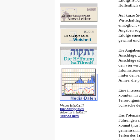
Erfolgs ist,
Hoffentlich w
Auf kurze Sic
Wirtschaftla
ermöglicht v
Angaben soga
Erfolge eine
gewinnt und
Die Angaben 
Anschläge, z
Anschläge st
den vier ve
Informatione
hinter dem e
Armee, die p
Eine interes
konnten. In 
Terrororgani
Schwäche der
Werben in haGalil?
Ihre Anzeige hier!
Advertize in haGalil?
Das Potenzia
Your Ad here!
Führungen zu
kommt (nur 7
gemeinsam mi
Teilen des T