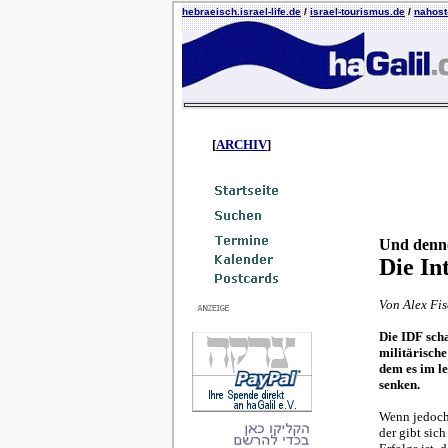
hebraeisch.israel-life.de
/
israel-tourismus.de
/
nahost-
[
ARCHIV
]
Und denn
Die In
Von Alex Fi
Die IDF scha
militärisch
dem es im l
senken.
Wenn jedoch 
der gibt sich