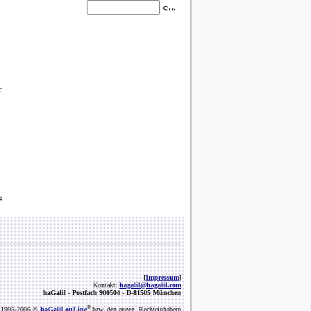
r
4
[
Impressum
]
Kontakt:
hagalil@hagalil.com
haGalil -
Postfach 900504 - D-81505 München
®
1995-2006 ©
haGalil onLine
bzw. den angeg. Rechteinhabern