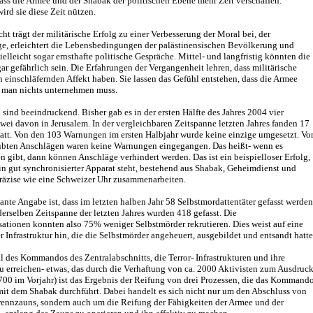
 dass die Armee und der Shabak der politischen Ebene mehr Zeit verschaffen.
ird sie diese Zeit nützen.
ht trägt der militärische Erfolg zu einer Verbesserung der Moral bei, der
ge, erleichtert die Lebensbedingungen der palästinensischen Bevölkerung und
ielleicht sogar ernsthafte politische Gespräche. Mittel- und langfristig könnten die
r gefährlich sein. Die Erfahrungen der Vergangenheit lehren, dass militärische
n einschläfernden Affekt haben. Sie lassen das Gefühl entstehen, dass die Armee
 man nichts unternehmen muss.
sind beeindruckend. Bisher gab es in der ersten Hälfte des Jahres 2004 vier
wei davon in Jerusalem. In der vergleichbaren Zeitspanne letzten Jahres fanden 17
att. Von den 103 Warnungen im ersten Halbjahr wurde keine einzige umgesetzt. Vo
rübten Anschlägen waren keine Warnungen eingegangen. Das heißt- wenn es
n gibt, dann können Anschläge verhindert werden. Das ist ein beispielloser Erfolg,
in gut synchronisierter Apparat steht, bestehend aus Shabak, Geheimdienst und
räzise wie eine Schweizer Uhr zusammenarbeiten.
sante Angabe ist, dass im letzten halben Jahr 58 Selbstmordattentäter gefasst werden
derselben Zeitspanne der letzten Jahres wurden 418 gefasst. Die
sationen konnten also 75% weniger Selbstmörder rekrutieren. Dies weist auf eine
 Infrastruktur hin, die die Selbstmörder angeheuert, ausgebildet und entsandt hatte
l des Kommandos des Zentralabschnitts, die Terror- Infrastrukturen und ihre
 erreichen- etwas, das durch die Verhaftung von ca. 2000 Aktivisten zum Ausdruc
00 im Vorjahr) ist das Ergebnis der Reifung von drei Prozessen, die das Kommand
t dem Shabak durchführt. Dabei handelt es sich nicht nur um den Abschluss von
rennzauns, sondern auch um die Reifung der Fähigkeiten der Armee und der