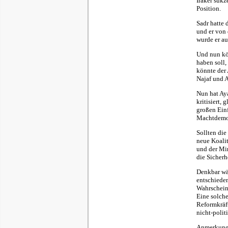
Iraker sukz
Position.
Sadr hatte 
und er von
wurde er au
Und nun kö
haben soll
könnte der 
Najaf und A
Nun hat Aya
kritisiert,
großen Einf
Machtdemon
Sollten die
neue Koalit
und der Min
die Sicherh
Denkbar wär
entschieden
Wahrschein
Eine solche
Reformkräf
nicht-polit
Anmerkung