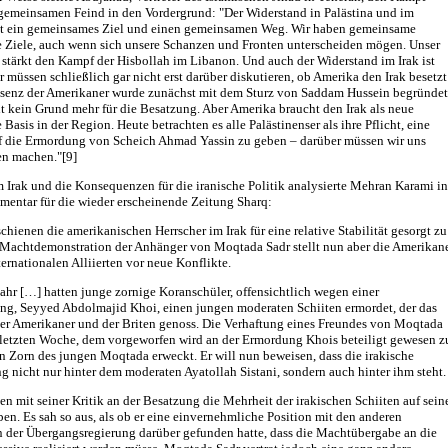
gemeinsamen Feind in den Vordergrund: "Der Widerstand in Palästina und im
t ein gemeinsames Ziel und einen gemeinsamen Weg. Wir haben gemeinsame
he Ziele, auch wenn sich unsere Schanzen und Fronten unterscheiden mögen. Unser
stärkt den Kampf der Hisbollah im Libanon. Und auch der Widerstand im Irak ist
ir müssen schließlich gar nicht erst darüber diskutieren, ob Amerika den Irak besetzt
räsenz der Amerikaner wurde zunächst mit dem Sturz von Saddam Hussein begründet
ht kein Grund mehr für die Besatzung. Aber Amerika braucht den Irak als neue
e Basis in der Region. Heute betrachten es alle Palästinenser als ihre Pflicht, eine
f die Ermordung von Scheich Ahmad Yassin zu geben – darüber müssen wir uns
en machen."[9]
 Irak und die Konsequenzen für die iranische Politik analysierte Mehran Karami in
entar für die wieder erscheinende Zeitung Sharq:
chienen die amerikanischen Herrscher im Irak für eine relative Stabilität gesorgt zu
 Machtdemonstration der Anhänger von Moqtada Sadr stellt nun aber die Amerikan
ternationalen Alliierten vor neue Konflikte.
ahr […] hatten junge zornige Koranschüler, offensichtlich wegen einer
ng, Seyyed Abdolmajid Khoi, einen jungen moderaten Schiiten ermordet, der das
der Amerikaner und der Briten genoss. Die Verhaftung eines Freundes von Moqtada
r letzten Woche, dem vorgeworfen wird an der Ermordung Khois beteiligt gewesen z
en Zorn des jungen Moqtada erweckt. Er will nun beweisen, dass die irakische
 nicht nur hinter dem moderaten Ayatollah Sistani, sondern auch hinter ihm steht.
ien mit seiner Kritik an der Besatzung die Mehrheit der irakischen Schiiten auf sein
ben. Es sah so aus, als ob er eine einvernehmliche Position mit den anderen
n der Übergangsregierung darüber gefunden hatte, dass die Machtübergabe an die