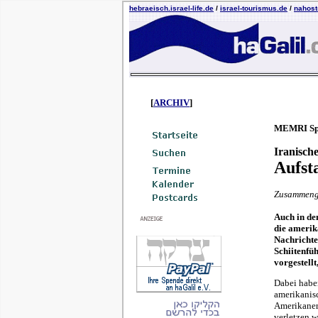
hebraeisch.israel-life.de
/
israel-tourismus.de
/
nahost-
[
ARCHIV
]
MEMRI Spec
Iranisch
Aufst
Zusammenge
Auch in de
die amerik
Nachrichte
Schiitenfü
vorgestellt
Dabei haben
amerikanisc
Amerikaner 
verletzen w