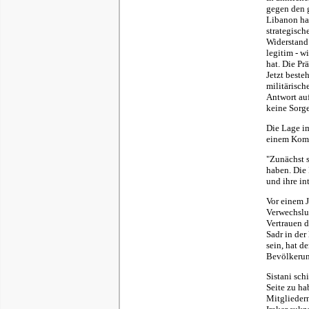
gegen den 
Libanon ha
strategisc
Widerstand 
legitim - w
hat. Die P
Jetzt beste
militärisch
Antwort au
keine Sorg
Die Lage im
einem Komm
"Zunächst s
haben. Die
und ihre in
Vor einem J
Verwechslu
Vertrauen 
Sadr in de
sein, hat d
Bevölkerung
Sistani sch
Seite zu ha
Mitglieder