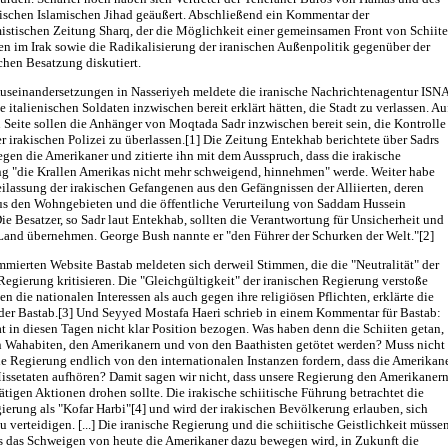
sischen Islamischen Jihad geäußert. Abschließend ein Kommentar der
istischen Zeitung Sharq, der die Möglichkeit einer gemeinsamen Front von Schiit
n im Irak sowie die Radikalisierung der iranischen Außenpolitik gegenüber der
chen Besatzung diskutiert.
useinandersetzungen in Nasseriyeh meldete die iranische Nachrichtenagentur ISNA
ie italienischen Soldaten inzwischen bereit erklärt hätten, die Stadt zu verlassen. Au
 Seite sollen die Anhänger von Moqtada Sadr inzwischen bereit sein, die Kontrolle
er irakischen Polizei zu überlassen.[1] Die Zeitung Entekhab berichtete über Sadrs
gen die Amerikaner und zitierte ihn mit dem Ausspruch, dass die irakische
g "die Krallen Amerikas nicht mehr schweigend, hinnehmen" werde. Weiter habe
eilassung der irakischen Gefangenen aus den Gefängnissen der Alliierten, deren
s den Wohngebieten und die öffentliche Verurteilung von Saddam Hussein
Die Besatzer, so Sadr laut Entekhab, sollten die Verantwortung für Unsicherheit und
Land übernehmen. George Bush nannte er "den Führer der Schurken der Welt."[2]
mmierten Website Bastab meldeten sich derweil Stimmen, die die "Neutralität" der
Regierung kritisieren. Die "Gleichgültigkeit" der iranischen Regierung verstoße
n die nationalen Interessen als auch gegen ihre religiösen Pflichten, erklärte die
der Bastab.[3] Und Seyyed Mostafa Haeri schrieb in einem Kommentar für Bastab:
at in diesen Tagen nicht klar Position bezogen. Was haben denn die Schiiten getan,
n Wahabiten, den Amerikanern und von den Baathisten getötet werden? Muss nicht
he Regierung endlich von den internationalen Instanzen fordern, dass die Amerikan
issetaten aufhören? Damit sagen wir nicht, dass unsere Regierung den Amerikaner
ätigen Aktionen drohen sollte. Die irakische schiitische Führung betrachtet die
ierung als "Kofar Harbi"[4] und wird der irakischen Bevölkerung erlauben, sich
u verteidigen. [...] Die iranische Regierung und die schiitische Geistlichkeit müsse
ss das Schweigen von heute die Amerikaner dazu bewegen wird, in Zukunft die