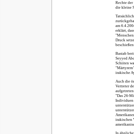
Rechte der
die kleine 
Tatsächlich
zurückgehal
am 6.4.200
erklärt, da
"Menschen,
Druck setze
beschießen 
Bastab beri
Seyyed Abdo
Schiiten w
"Märtyrern"
irakische A
Auch die ö
Vertreter d
aufgetreten
"Das 26-Mil
Individuen 
unterstütze
unterstütze
Amerikaner 
irakischen 
amerikanis
In ähnliche