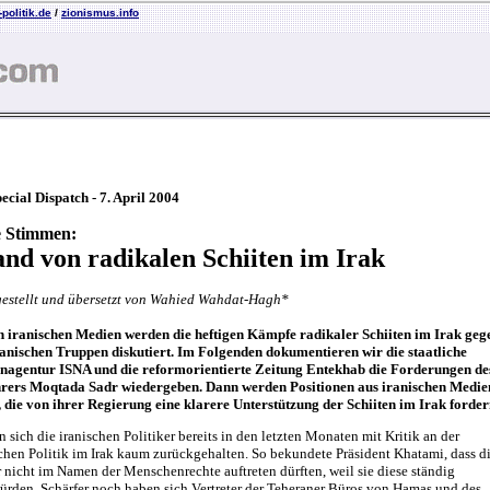
politik.de
/
zionismus.info
ial Dispatch - 7. April 2004
e Stimmen:
and von radikalen Schiiten im Irak
stellt und übersetzt von Wahied Wahdat-Hagh*
n iranischen Medien werden die heftigen Kämpfe radikaler Schiiten im Irak geg
anischen Truppen diskutiert. Im Folgenden dokumentieren wir die staatliche
nagentur ISNA und die reformorientierte Zeitung Entekhab die Forderungen de
hrers Moqtada Sadr wiedergeben. Dann werden Positionen aus iranischen Medie
, die von ihrer Regierung eine klarere Unterstützung der Schiiten im Irak forder
 sich die iranischen Politiker bereits in den letzten Monaten mit Kritik an der
hen Politik im Irak kaum zurückgehalten. So bekundete Präsident Khatami, dass d
nicht im Namen der Menschenrechte auftreten dürften, weil sie diese ständig
ürden. Schärfer noch haben sich Vertreter der Teheraner Büros von Hamas und des