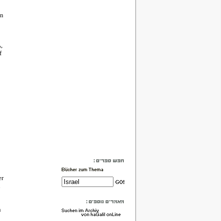
en
,
f
er
n
n