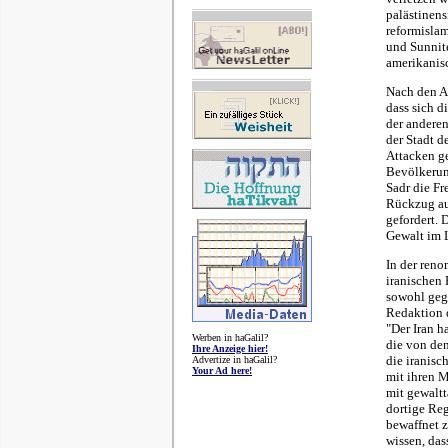
palästinen
reformislam
und Sunnite
amerikanis
Nach den A
dass sich d
der anderen
der Stadt d
Attacken ge
Bevölkerun
Sadr die Fr
Rückzug au
gefordert. 
Gewalt im 
In der reno
iranischen 
sowohl gege
Redaktion 
"Der Iran h
Werben in haGalil?
die von de
Ihre Anzeige hier!
die iranisc
Advertize in haGalil?
Your Ad here!
mit ihren M
mit gewaltt
dortige Reg
bewaffnet z
wissen, da