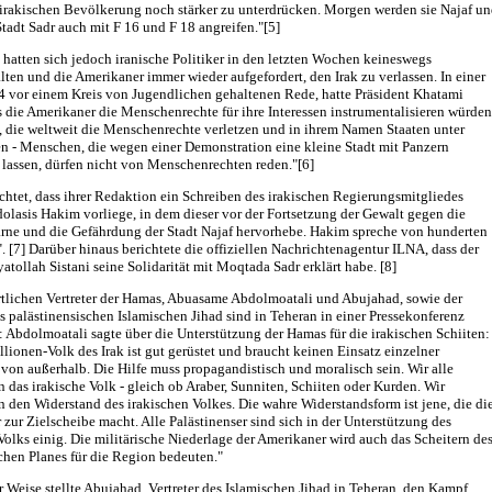
 irakischen Bevölkerung noch stärker zu unterdrücken. Morgen werden sie Najaf u
Stadt Sadr auch mit F 16 und F 18 angreifen."[5]
 hatten sich jedoch iranische Politiker in den letzten Wochen keineswegs
ten und die Amerikaner immer wieder aufgefordert, den Irak zu verlassen. In einer
4 vor einem Kreis von Jugendlichen gehaltenen Rede, hatte Präsident Khatami
ss die Amerikaner die Menschenrechte für ihre Interessen instrumentalisieren würden
 die weltweit die Menschenrechte verletzen und in ihrem Namen Staaten unter
n - Menschen, die wegen einer Demonstration eine kleine Stadt mit Panzern
lassen, dürfen nicht von Menschenrechten reden."[6]
chtet, dass ihrer Redaktion ein Schreiben des irakischen Regierungsmitgliedes
lasis Hakim vorliege, in dem dieser vor der Fortsetzung der Gewalt gegen die
arne und die Gefährdung der Stadt Najaf hervorhebe. Hakim spreche von hunderten
. [7] Darüber hinaus berichtete die offiziellen Nachrichtenagentur ILNA, dass der
yatollah Sistani seine Solidarität mit Moqtada Sadr erklärt habe. [8]
rtlichen Vertreter der Hamas, Abuasame Abdolmoatali und Abujahad, sowie der
es palästinensischen Islamischen Jihad sind in Teheran in einer Pressekonferenz
: Abdolmoatali sagte über die Unterstützung der Hamas für die irakischen Schiiten:
lionen-Volk des Irak ist gut gerüstet und braucht keinen Einsatz einzelner
von außerhalb. Die Hilfe muss propagandistisch und moralisch sein. Wir alle
n das irakische Volk - gleich ob Araber, Sunniten, Schiiten oder Kurden. Wir
n den Widerstand des irakischen Volkes. Die wahre Widerstandsform ist jene, die di
zur Zielscheibe macht. Alle Palästinenser sind sich in der Unterstützung des
Volks einig. Die militärische Niederlage der Amerikaner wird auch das Scheitern de
chen Planes für die Region bedeuten."
r Weise stellte Abujahad, Vertreter des Islamischen Jihad in Teheran, den Kampf