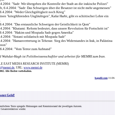
.4.2004: "Sadr: Wir übergeben die Kontrolle der Stadt an die irakische Polizei"
b, 6.4.2004: "Sadr: Das Schweigen über die Besatzer ist nicht mehr angemessen"
 6.4.2004: "Weder Gleichgültigkeit noch Krieg"
inen "kriegführenden Ungläubigen", Kafar Harbi, gibt es schiitischer Lehre ein
.
 6.4.2004: "Das erstaunliche Schweigen der Geistlichkeit in Qom"
.4.2004: "Khatami: Reform bedeutet, dass unsere Revolution für Fortschritt ist"
, 6.4.2004: "Hakim und Moqtada Sadr gegen Amerika"
.4.2004: "Sistani solidarisch mit Moqtada Sadr"
.4.2004: "Hamasvertretung in Teheran: Sieg des Widerstandes in Irak, in Palästina
anon"
 6.4.2004: "Vom Terror zum Aufstand"
d Wahdat-Hagh ist Politikwissenschaftler und arbeitet für MEMRI zum Iran.
E EAST MEDIA RESEARCH INSTITUTE (MEMRI)
i@memri.de
, URL:
www.memri.de
002. Alle Rechte vorbehalten.
hagalil.com
11-04
ostet Geld!
entlichten Texte spiegeln Meinungen und Kenntnisstand der jeweiligen Autoren.
 Gesamtredaktion wieder.