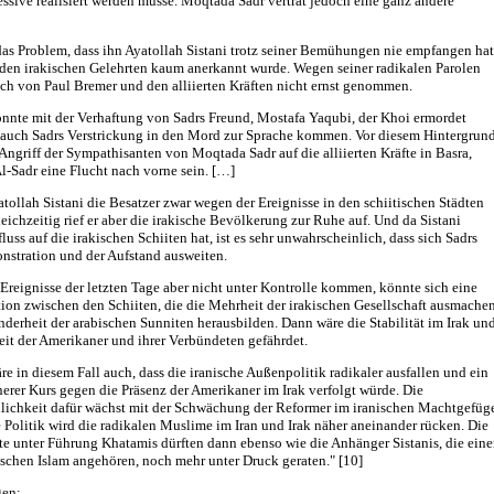
essive realisiert werden müsse. Moqtada Sadr vertrat jedoch eine ganz andere
das Problem, dass ihn Ayatollah Sistani trotz seiner Bemühungen nie empfangen hat
 den irakischen Gelehrten kaum anerkannt wurde. Wegen seiner radikalen Parolen
ch von Paul Bremer und den alliierten Kräften nicht ernst genommen.
nnte mit der Verhaftung von Sadrs Freund, Mostafa Yaqubi, der Khoi ermordet
, auch Sadrs Verstrickung in den Mord zur Sprache kommen. Vor diesem Hintergrun
Angriff der Sympathisanten von Moqtada Sadr auf die alliierten Kräfte in Basra,
l-Sadr eine Flucht nach vorne sein. […]
tollah Sistani die Besatzer zwar wegen der Ereignisse in den schiitischen Städten
 gleichzeitig rief er aber die irakische Bevölkerung zur Ruhe auf. Und da Sistani
luss auf die irakischen Schiiten hat, ist es sehr unwahrscheinlich, dass sich Sadrs
stration und der Aufstand ausweiten.
 Ereignisse der letzten Tage aber nicht unter Kontrolle kommen, könnte sich eine
ion zwischen den Schiiten, die die Mehrheit der irakischen Gesellschaft ausmachen
derheit der arabischen Sunniten herausbilden. Dann wäre die Stabilität im Irak un
eit der Amerikaner und ihrer Verbündeten gefährdet.
e in diesem Fall auch, dass die iranische Außenpolitik radikaler ausfallen und ein
erer Kurs gegen die Präsenz der Amerikaner im Irak verfolgt würde. Die
lichkeit dafür wächst mit der Schwächung der Reformer im iranischen Machtgefüg
 Politik wird die radikalen Muslime im Iran und Irak näher aneinander rücken. Die
te unter Führung Khatamis dürften dann ebenso wie die Anhänger Sistanis, die ein
ischen Islam angehören, noch mehr unter Druck geraten." [10]
en: