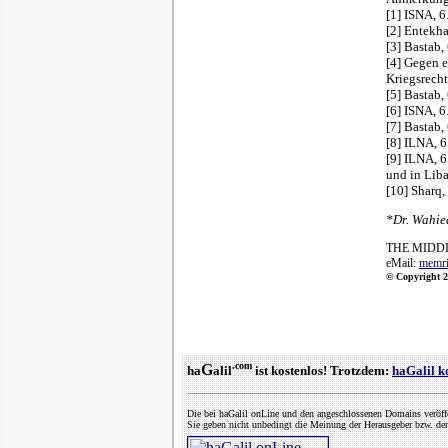
[1] ISNA, 6
[2] Entekha
[3] Bastab,
[4] Gegen e
Kriegsrecht
[5] Bastab,
[6] ISNA, 6
[7] Bastab
[8] ILNA, 6
[9] ILNA, 6
und in Lib
[10] Sharq,
*Dr. Wahie
THE MIDDL
eMail:
memr
© Copyright 2
.com
G
ha
alil
ist kostenlos! Trotzdem:
haGalil k
Die bei haGalil onLine und den angeschlossenen Domains veröff
Sie geben nicht unbedingt die Meinung der Herausgeber bzw. der