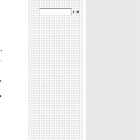
er
e
h
m
l