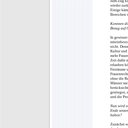
zum Zug kam
wieder zur
Einige kämp
Bereichen 
Konnten di
Bezug auf 
In gewisser
miteinbezog
nicht. Den
Kultur und 
mehr Fraue
Zeit dafür 
erlauben k
Freiräume u
Frauenrecht
ohne die Re
Männer mehr
berücksicht
gestiegen, 
und die Pro
Nun wird v
Ende setze
haben?
Zunächst wa