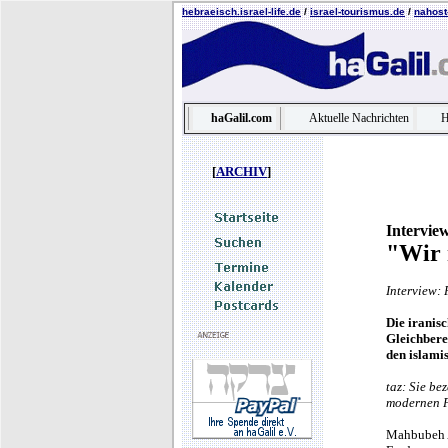
hebraeisch.israel-life.de
/
israel-tourismus.de
/
nahost-
haGalil.com
Aktuelle Nachrichten
H
[
ARCHIV
]
Interview
"Wir 
Interview:
Die iranis
Gleichbere
den islami
taz: Sie be
modernen F
Mahbubeh Ab