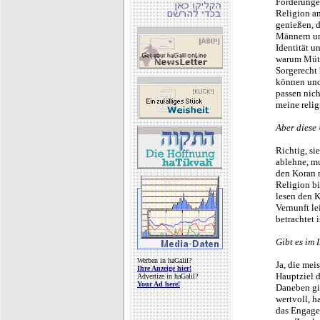
Forderungen
Religion an
genießen, 
Männern un
Identität u
warum Mütte
Sorgerecht
können und
passen nich
meine reli
Aber diese
Richtig, si
ablehne, m
den Koran n
Religion bi
lesen den K
Vernunft l
betrachtet 
Gibt es im 
Werben in haGalil?
Ja, die mei
Ihre Anzeige hier!
Hauptziel d
Advertize in haGalil?
Your Ad here!
Daneben gib
wertvoll, h
das Engage