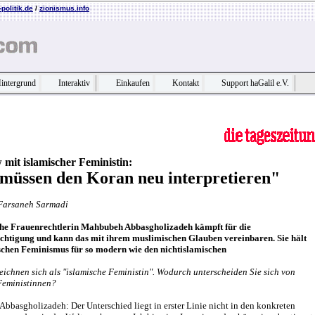
politik.de
/
zionismus.info
intergrund
Interaktiv
Einkaufen
Kontakt
Support haGalil e.V.
 mit islamischer Feministin:
müssen den Koran neu interpretieren"
 Farsaneh Sarmadi
che Frauenrechtlerin Mahbubeh Abbasgholizadeh kämpft für die
chtigung und kann das mit ihrem muslimischen Glauben vereinbaren. Sie hält
schen Feminismus für so modern wie den nichtislamischen
zeichnen sich als "islamische Feministin". Wodurch unterscheiden Sie sich von
eministinnen?
basgholizadeh: Der Unterschied liegt in erster Linie nicht in den konkreten