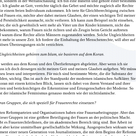
, sondern in der Weltanschauung. Ich bin eine Iranerin und gehöre einer bestimmt
. Ich glaube an Gott, verrichte täglich das Gebet und möchte zugleich alle Rechte
die einem freien Individuum zukommen. Ich trete für Gleichberechtigung zwischen
d Frauen ein, möchte aber dabei meinen Glauben, der einen wichtigen Teil meiner
nd Persönlichkeit ausmacht, nicht verlieren. Ich kann zum Beispiel nicht einsehen,
r, die sich gewöhnlich weit mehr als Väter um ihre Kinder kümmern, nicht das
 bekommen, warum Frauen nicht richten und als Zeugin beim Gericht auftreten
 warum diese Rechte allein Männern zugestanden werden. Solche Ungleichheiten
t mehr in unsere Zeit. Ich fordere die Einhaltung der Menschenrechte, will aber auf
giösen Überzeugungen nicht verzichten.
 Ungleichheiten gehören zum Islam, sie basieren auf dem Koran.
e werden aus dem Koran und den Überlieferungen abgeleitet. Aber wenn ich sie
uss ich doch deswegen nicht meinen Gott und meinen Glauben aufgeben. Wir müss
eu lesen und interpretieren. Für mich sind bestimmte Werte, die die Substanz der
lden, wichtig. Das ist auch der Standpunkt der modernen islamischen Aufklärer. Sie
oran mit einem kritischen Blick, lassen sich dabei von ihrem Verstand und ihrer
eiten und berücksichtigen die Erkenntnisse und Errungenschaften der Moderne. So
ist der islamische Feminismus genauso modern wie der nichtislamische.
Iran Gruppen, die sich speziell für Frauenrechte einsetzen?
sten Reformparteien und Organisationen haben eine Frauenarbeitsgruppe. Aber das
ieser Gruppen ist eine größere Beteiligung der Frauen an der politischen Macht.
t es FrauenrechtlerInnen, die im akademischen Bereich tätig sind. Ihre Arbeit ist
at aber keine unmittelbare gesellschaftliche Wirkung. Ausgesprochen wirksam war
ment einer neuen Generation von Journalistinnen, die mit dem Beginn der Reform