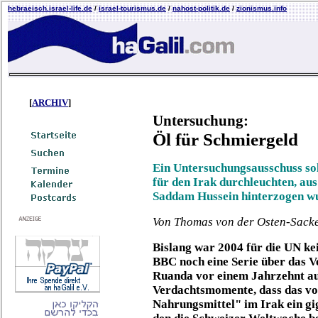
hebraeisch.israel-life.de
/
israel-tourismus.de
/
nahost-politik.de
/
zionismus.info
[
ARCHIV
]
Untersuchung:
Öl für Schmiergeld
Ein Untersuchungsausschuss so
für den Irak durchleuchten, au
Saddam Hussein hinterzogen w
Von Thomas von der Osten-Sacke
Bislang war 2004 für die UN ke
BBC noch eine Serie über das V
Ruanda vor einem Jahrzehnt aus
Verdachtsmomente, dass das v
Nahrungsmittel" im Irak ein gi