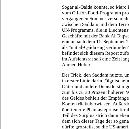
Sogar al-Qaida könnte, so Marc 
vom Oil-for-Food-Programm profi
vergangenen Sommer verschiede
zwischen Saddam und dem Terror
UN-Programms, die in Liechtenste
Geschäfte mit der Bank Al Taqw
einem nach dem 11. September 2
als "mit al-Qaida eng verbunden
befindet sich diesem Report zuf
im Aufsichtsrat saß eine Zeit la
Ahmed Huber.
Der Trick, den Saddam nutzte, u
in erster Linie darin, Ölgutschei
Güter und andere Dienstleistun
zum bis zu 30 Prozent höheren W
des Geldes behielt der Empfänge
Konten rücküberwiesen. Außerd
überteuerte Phantasiepreise für 
Teil des Surplus strich dann ebenf
dem sich dieser Tage der so gena
dürfte großteils, so die US-ameri