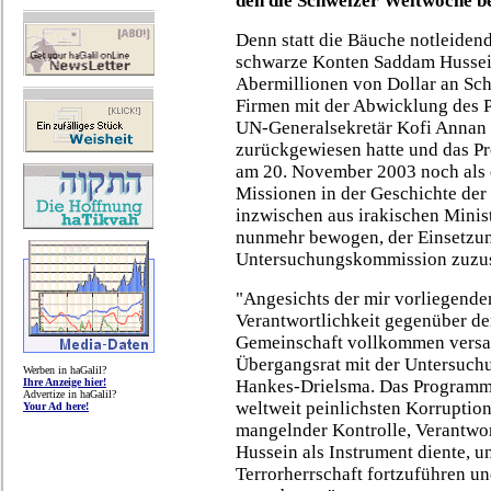
den die Schweizer Weltwoche be
Denn statt die Bäuche notleidende
schwarze Konten Saddam Hussein
Abermillionen von Dollar an Sc
Firmen mit der Abwicklung des
UN-Generalsekretär Kofi Annan 
zurückgewiesen hatte und das P
am 20. November 2003 noch als e
Missionen in der Geschichte der 
inzwischen aus irakischen Minis
nunmehr bewogen, der Einsetzu
Untersuchungskommission zuzu
"Angesichts der mir vorliegenden
Verantwortlichkeit gegenüber de
Gemeinschaft vollkommen versagt
Übergangsrat mit der Untersuchun
Werben in haGalil?
Ihre Anzeige hier!
Hankes-Drielsma. Das Programm h
Advertize in haGalil?
weltweit peinlichsten Korruption
Your Ad here!
mangelnder Kontrolle, Verantwor
Hussein als Instrument diente, 
Terrorherrschaft fortzuführen u