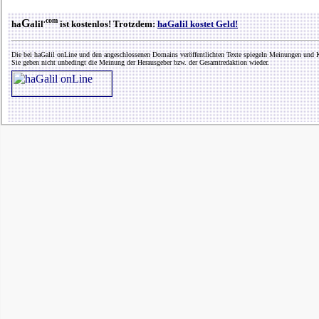
.com
G
ha
alil
ist kostenlos! Trotzdem:
haGalil kostet Geld!
Die bei haGalil onLine und den angeschlossenen Domains veröffentlichten Texte spiegeln Meinungen und K
Sie geben nicht unbedingt die Meinung der Herausgeber bzw. der Gesamtredaktion wieder.