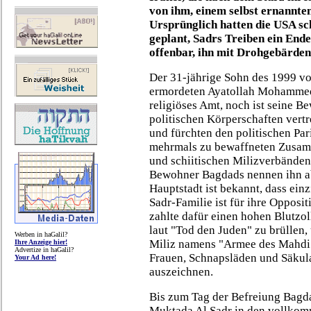
von ihm, einem selbst ernannte
Ursprünglich hatten die USA 
geplant, Sadrs Treiben ein Ende
offenbar, ihn mit Drohgebärden
Der 31-jährige Sohn des 1999 v
ermordeten Ayatollah Mohammed 
religiöses Amt, noch ist seine B
politischen Körperschaften vertr
und fürchten den politischen Pa
mehrmals zu bewaffneten Zusam
und schiitischen Milizverbänden
Bewohner Bagdads nennen ihn abf
Hauptstadt ist bekannt, dass einz
Sadr-Familie ist für ihre Oppos
zahlte dafür einen hohen Blutzol
laut "Tod den Juden" zu brüllen,
Werben in haGalil?
Miliz namens "Armee des Mahdi",
Ihre Anzeige hier!
Advertize in haGalil?
Frauen, Schnapsläden und Säkula
Your Ad here!
auszeichnen.
Bis zum Tag der Befreiung Bagd
Muktada Al Sadr in den vollkom