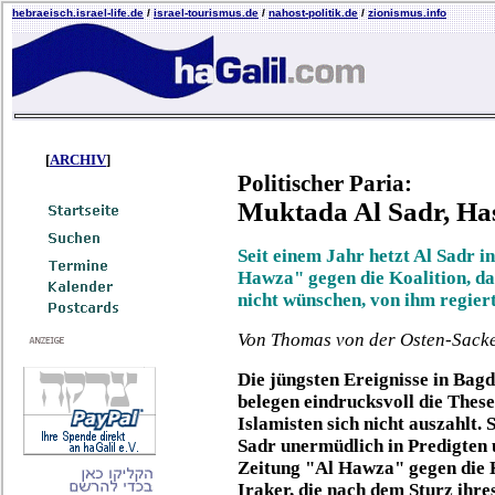
hebraeisch.israel-life.de
/
israel-tourismus.de
/
nahost-politik.de
/
zionismus.info
[
ARCHIV
]
Politischer Paria:
Muktada Al Sadr, Ha
Seit einem Jahr hetzt Al Sadr i
Hawza" gegen die Koalition, da
nicht wünschen, von ihm regier
Von Thomas von der Osten-Sack
Die jüngsten Ereignisse in Bag
belegen eindrucksvoll die Thes
Islamisten sich nicht auszahlt.
Sadr unermüdlich in Predigten
Zeitung "Al Hawza" gegen die K
Iraker, die nach dem Sturz ihre