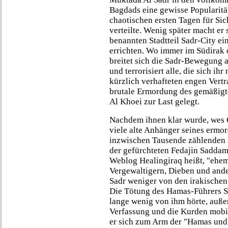
Bagdads eine gewisse Popularitä
chaotischen ersten Tagen für Sic
verteilte. Wenig später macht er
benannten Stadtteil Sadr-City ei
errichten. Wo immer im Südirak 
breitet sich die Sadr-Bewegung au
und terrorisiert alle, die sich ih
kürzlich verhafteten engen Vertr
brutale Ermordung des gemäßigte
Al Khoei zur Last gelegt.
Nachdem ihnen klar wurde, wes G
viele alte Anhänger seines ermor
inzwischen Tausende zählenden M
der gefürchteten Fedajin Saddam 
Weblog Healingiraq heißt, "ehem
Vergewaltigern, Dieben und ande
Sadr weniger von den irakischen
Die Tötung des Hamas-Führers S
lange wenig von ihm hörte, außer 
Verfassung und die Kurden mobili
er sich zum Arm der "Hamas und 