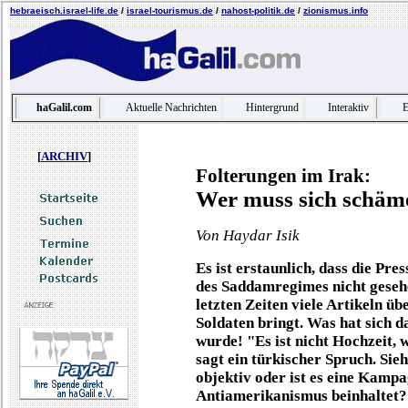
hebraeisch.israel-life.de
/
israel-tourismus.de
/
nahost-politik.de
/
zionismus.info
haGalil.com
Aktuelle Nachrichten
Hintergrund
Interaktiv
E
[
ARCHIV
]
Folterungen im Irak:
Wer muss sich schäm
Von Haydar Isik
Es ist erstaunlich, dass die Pre
des Saddamregimes nicht gesehen
letzten Zeiten viele Artikeln ü
Soldaten bringt. Was hat sich d
wurde! "Es ist nicht Hochzeit,
sagt ein türkischer Spruch. Sieh
objektiv oder ist es eine Kampa
Antiamerikanismus beinhaltet?