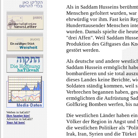
Als in Saddam Husseins berühmt
Menschen gefoltert wurden, war 
ehrwürdig vor ihm. Fast kein Re
Hunderttausender Menschen intere
wurden. Damals spielte die heut
"drei Affen". Weil Saddam Hussei
Produktion des Giftgases das Kn
gestört werden.
Als deutsche und andere westlic
Saddam Hussein ermöglicht haben
bombardieren und sie total auszu
dieses Landes keine Berichte, wi
Soldaten ständig kommen, weil s
Verbrechen begannen haben, ges
ermöglichten die Aufrüstung Sad
Golfkrieg Bomben werfen, bis na
Werben in haGalil?
Die westlichen Länder haben ein
Ihre Anzeige hier!
Advertize in haGalil?
Völker der Region in Angst und 
Your Ad here!
die westlichen Politiker als "Pol
Irak, Iran, Syrien und die Türke