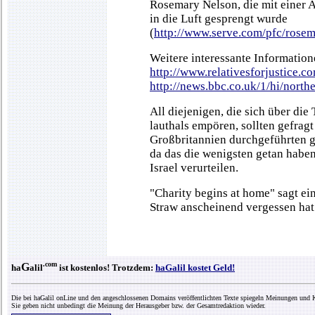
Rosemary Nelson, die mit einer 
in die Luft gesprengt wurde
(
http://www.serve.com/pfc/rose
Weitere interessante Information
http://www.relativesforjustice.c
http://news.bbc.co.uk/1/hi/nort
All diejenigen, die sich über die
lauthals empören, sollten gefragt
Großbritannien durchgeführten g
da das die wenigsten getan habe
Israel verurteilen.
"Charity begins at home" sagt ein
Straw anscheinend vergessen hat
.com
G
ha
alil
ist kostenlos! Trotzdem:
haGalil kostet Geld!
Die bei haGalil onLine und den angeschlossenen Domains veröffentlichten Texte spiegeln Meinungen und K
Sie geben nicht unbedingt die Meinung der Herausgeber bzw. der Gesamtredaktion wieder.