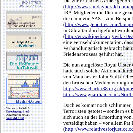
Die zur britischen Armee gehöre
(
http://www.sundayherald.com/np
IRA-Mitglieder die für eine gez
die dann von SAS – zum Beispiel
(
http://www.geocities.com/lampo
in Gibraltar durchgeführt wurde
(
http://en.wikipedia.org/wiki/D
eine Fernsehdokumentation, dass 
Verhandlungstisch gebracht hat
Friedensprozess geführt hat.
Die nun aufgelöste Royal Ulster 
hatte auch solche Aktionen durch
von Manchester John Stalker dies
den britischen Medien verunglim
http://www.charter88.org.uk/pub
http://www.guardian.co.uk/North
Doch es kommt noch schlimmer, de
Werben in haGalil?
Terroristen getötet – sondern es 
Ihre Anzeige hier!
Advertize in haGalil?
sich auch an der Ermordung von 
Your Ad here!
verteidigt haben – vor allem Pat
(
http://www.relativesforjustice.