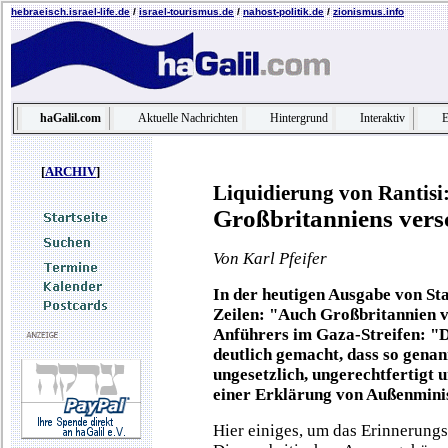
hebraeisch.israel-life.de
/
israel-tourismus.de
/
nahost-politik.de
/
zionismus.info
haGalil.com
Aktuelle Nachrichten
Hintergrund
Interaktiv
E
[
ARCHIV
]
Liquidierung von Rantisi
Großbritanniens ver
Von Karl Pfeifer
In der heutigen Ausgabe von Sta
Zeilen: "Auch Großbritannien v
Anführers im Gaza-Streifen: "D
deutlich gemacht, dass so genann
ungesetzlich, ungerechtfertigt u
einer Erklärung von Außenmini
Hier einiges, um das Erinnerung