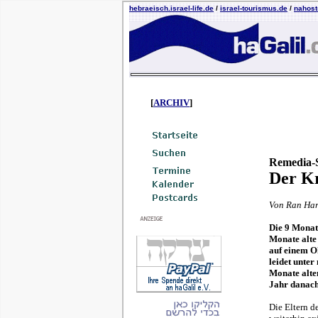
hebraeisch.israel-life.de
/
israel-tourismus.de
/
nahost-
[
ARCHIV
]
Remedia-
Der Kr
Von Ran Har
Die 9 Monate
Monate alte 
auf einem O
leidet unte
Monate alten
Jahr danach
Die Eltern d