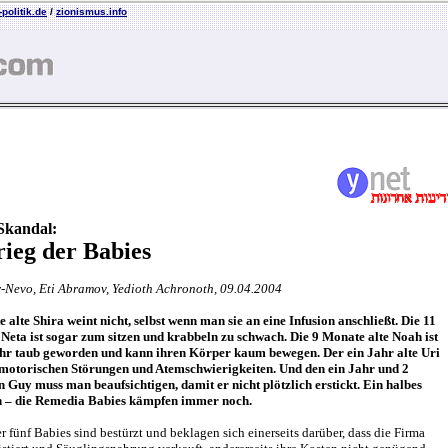
politik.de
/
zionismus.info
Skandal:
ieg der Babies
-Nevo, Eti Abramov, Yedioth Achronoth, 09.04.2004
 alte Shira weint nicht, selbst wenn man sie an eine Infusion anschließt. Die 11
Neta ist sogar zum sitzen und krabbeln zu schwach. Die 9 Monate alte Noah ist
hr taub geworden und kann ihren Körper kaum bewegen. Der ein Jahr alte Uri
r motorischen Störungen und Atemschwierigkeiten. Und den ein Jahr und 2
 Guy muss man beaufsichtigen, damit er nicht plötzlich erstickt. Ein halbes
 – die Remedia Babies kämpfen immer noch.
er fünf Babies sind bestürzt und beklagen sich einerseits darüber, dass die Firma