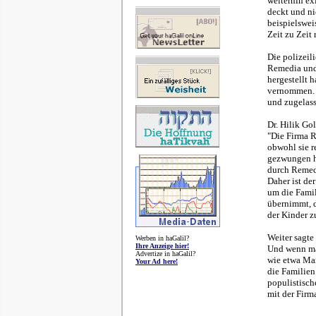
weiterhin ex
deckt und ni
beispielswei
Zeit zu Zeit 
Die polizeil
Remedia und 
hergestellt 
vernommen. 
und zugelass
Dr. Hilik Go
"Die Firma R
obwohl sie r
gezwungen ha
durch Remedi
Daher ist de
um die Famil
übernimmt, d
der Kinder zu
Weiter sagte 
Werben in haGalil?
Ihre Anzeige hier!
Und wenn man
Advertize in haGalil?
wie etwa Mar
Your Ad here!
die Familien
populistisch
mit der Firm