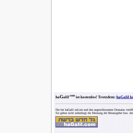
.com
G
ha
alil
ist kostenlos! Trotzdem:
haGalil k
Die bei haGalil onLine und den angeschlossenen Domains veröff
Sie geben nicht unbedingt die Meinung der Herausgeber bzw. der