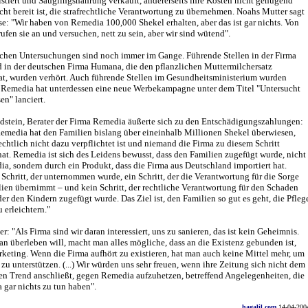
istiert und Säuglingsnahrung verkauft, andererseits ihre Kosten nicht genügend
cht bereit ist, die strafrechtliche Verantwortung zu übernehmen. Noahs Mutter sagt
se: "Wir haben von Remedia 100,000 Shekel erhalten, aber das ist gar nichts. Von
rufen sie an und versuchen, nett zu sein, aber wir sind wütend".
ichen Untersuchungen sind noch immer im Gange. Führende Stellen in der Firma
in der deutschen Firma Humana, die den pflanzlichen Muttermilchersatz
hat, wurden verhört. Auch führende Stellen im Gesundheitsministerium wurden
Remedia hat unterdessen eine neue Werbekampagne unter dem Titel "Untersucht
en" lanciert.
ldstein, Berater der Firma Remedia äußerte sich zu den Entschädigungszahlungen:
emedia hat den Familien bislang über eineinhalb Millionen Shekel überwiesen,
echtlich nicht dazu verpflichtet ist und niemand die Firma zu diesem Schritt
t. Remedia ist sich des Leidens bewusst, dass den Familien zugefügt wurde, nicht
a, sondern durch ein Produkt, dass die Firma aus Deutschland importiert hat.
r Schritt, der unternommen wurde, ein Schritt, der die Verantwortung für die Sorge
ien übernimmt – und kein Schritt, der rechtliche Verantwortung für den Schaden
er den Kindern zugefügt wurde. Das Ziel ist, den Familien so gut es geht, die Pfleg
 erleichtern."
er: "Als Firma sind wir daran interessiert, uns zu sanieren, das ist kein Geheimnis.
 überleben will, macht man alles mögliche, dass an die Existenz gebunden ist,
keting. Wenn die Firma aufhört zu existieren, hat man auch keine Mittel mehr, um
 zu unterstützen. (...) Wir würden uns sehr freuen, wenn ihre Zeitung sich nicht dem
en Trend anschließt, gegen Remedia aufzuhetzen, betreffend Angelegenheiten, die
a gar nichts zu tun haben".
hagalil.com
14-04-200