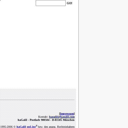
[
Impressum
]
Kontakt:
hagalil@hagalil.com
haGalil -
Postfach 900504 - D-81505 München
®
1995-2006 ©
haGalil onLine
bzw. den angeg. Rechteinhabern