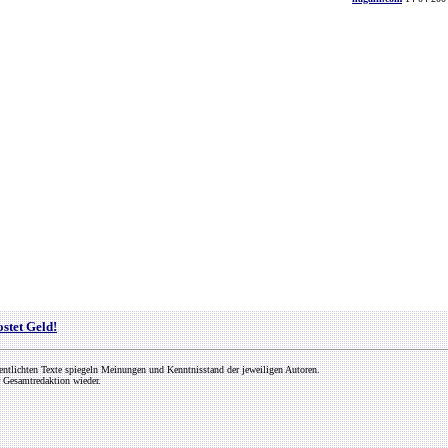
ostet Geld!
entlichten Texte spiegeln Meinungen und Kenntnisstand der jeweiligen Autoren.
 Gesamtredaktion wieder.